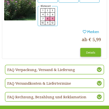
Blütezeit
1
2
3
4
5
6
7
8
9
10
11
12
Merken
ab € 5,99
Details
FAQ Verpackung, Versand & Lieferung
FAQ Versandkosten & Liefertermine
FAQ Rechnung, Bezahlung und Reklamation