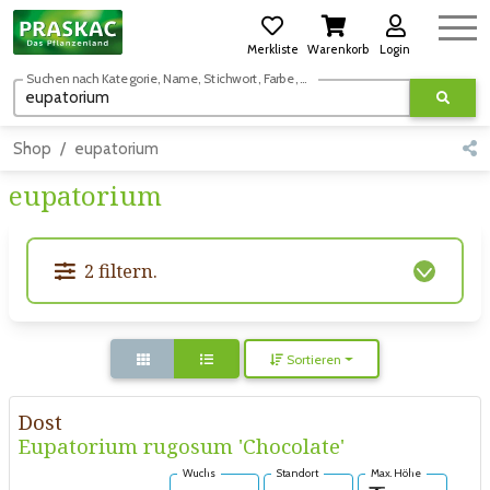
Merkliste
Warenkorb
Login
Suchen nach Kategorie, Name, Stichwort, Farbe, usw.
Shop
eupatorium
eupatorium
2 filtern.
Sortieren
Dost
Eupatorium rugosum 'Chocolate'
Wuchs
Standort
Max. Höhe