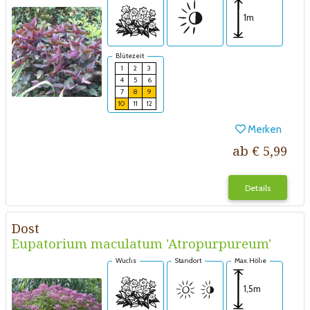
1m
Blütezeit
1
2
3
4
5
6
7
8
9
10
11
12
Merken
ab € 5,99
Details
Dost
Eupatorium maculatum 'Atropurpureum'
Wuchs
Standort
Max. Höhe
1,5m