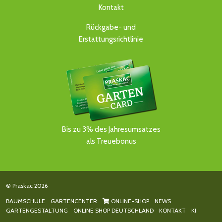
Kontakt
Rückgabe- und
Erstattungsrichtlinie
Bis zu 3% des Jahresumsatzes
als Treuebonus
© Praskac 2026
BAUMSCHULE
GARTENCENTER
ONLINE-SHOP
NEWS
GARTENGESTALTUNG
ONLINE SHOP DEUTSCHLAND
KONTAKT
KI