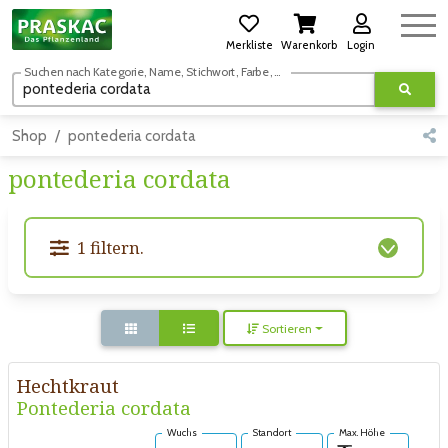
Merkliste
Warenkorb
Login
Suchen nach Kategorie, Name, Stichwort, Farbe, usw.
Shop
pontederia cordata
pontederia cordata
1 filtern.
Sortieren
Hechtkraut
Pontederia cordata
Wuchs
Standort
Max. Höhe