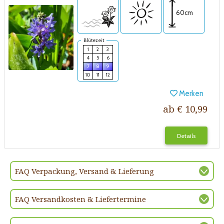
60cm
Blütezeit
1
2
3
4
5
6
7
8
9
10
11
12
Merken
ab € 10,99
Details
FAQ Verpackung, Versand & Lieferung
FAQ Versandkosten & Liefertermine