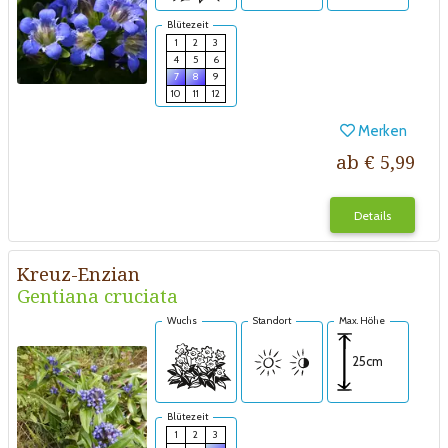
Blütezeit
1
2
3
4
5
6
7
8
9
10
11
12
Merken
ab € 5,99
Details
Kreuz-Enzian
Gentiana cruciata
Wuchs
Standort
Max. Höhe
25cm
Blütezeit
1
2
3