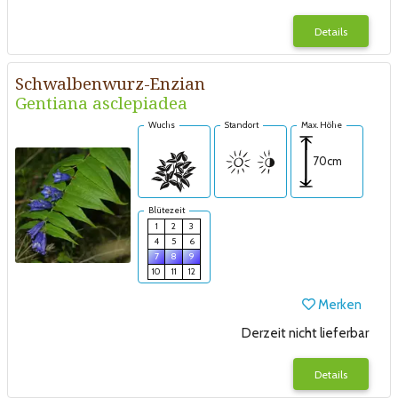
Details
Schwalbenwurz-Enzian
Gentiana asclepiadea
Wuchs
Standort
Max. Höhe
70cm
Blütezeit
1
2
3
4
5
6
7
8
9
10
11
12
Merken
Derzeit nicht lieferbar
Details