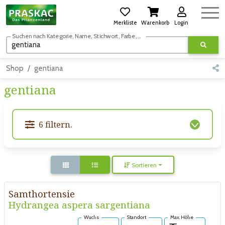
Merkliste
Warenkorb
Login
Suchen nach Kategorie, Name, Stichwort, Farbe, usw.
Shop
gentiana
gentiana
6 filtern.
Sortieren
Samthortensie
Hydrangea aspera sargentiana
Wuchs
Standort
Max. Höhe