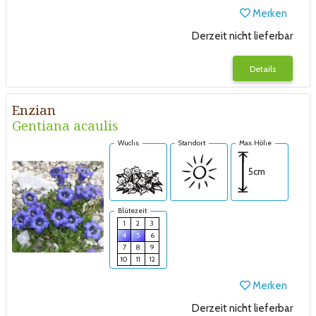
Merken
Derzeit nicht lieferbar
Details
Enzian
Gentiana acaulis
Wuchs
Standort
Max. Höhe
5cm
Blütezeit
1
2
3
4
5
6
7
8
9
10
11
12
Merken
Derzeit nicht lieferbar