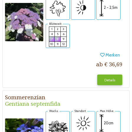
2 - 2,5m
Blütezeit
1
2
3
4
5
6
7
8
9
10
11
12
Merken
ab € 36,69
Details
Sommerenzian
Gentiana septemfida
Wuchs
Standort
Max. Höhe
20cm