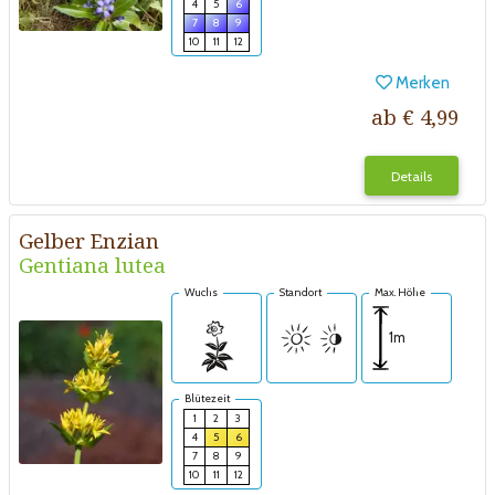
4
5
6
7
8
9
10
11
12
Merken
ab € 4,99
Details
Gelber Enzian
Gentiana lutea
Wuchs
Standort
Max. Höhe
1m
Blütezeit
1
2
3
4
5
6
7
8
9
10
11
12