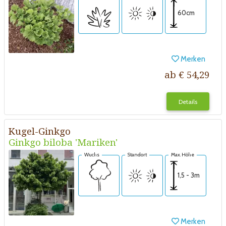
60cm
Merken
ab € 54,29
Details
Kugel-Ginkgo
Ginkgo biloba 'Mariken'
Wuchs
Standort
Max. Höhe
1,5 - 3m
Merken