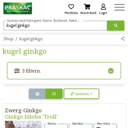
Merkliste
Warenkorb
Login
Suchen nach Kategorie, Name, Stichwort, Farbe, usw.
Shop
kugel ginkgo
kugel ginkgo
3 filtern.
Sortieren
Zwerg-Ginkgo
Ginkgo biloba 'Troll'
Wuchs
Standort
Max. Höhe