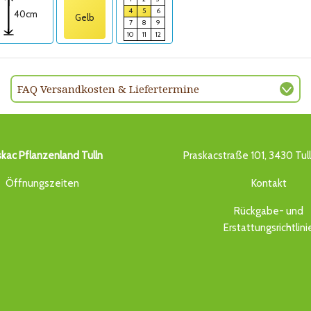
4
5
6
40cm
Gelb
7
8
9
10
11
12
FAQ Versandkosten & Liefertermine
skac Pflanzenland Tulln
Praskacstraße 101, 3430 Tul
Öffnungszeiten
Kontakt
Rückgabe- und
Erstattungsrichtlini