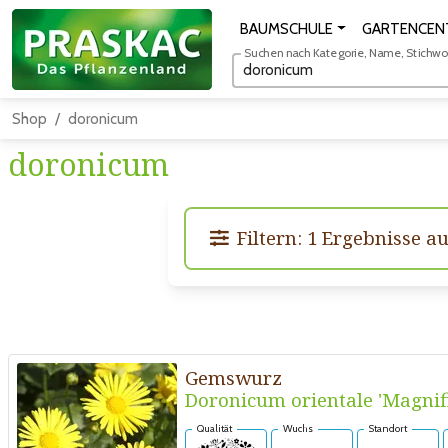
BAUMSCHULE
GARTENCEN
Suchen nach Kategorie, Name, Stichwort
Shop
doronicum
doronicum
Filtern: 1 Ergebnisse a
Gemswurz
Doronicum orientale 'Magnif
Qualität
Wuchs
Standort