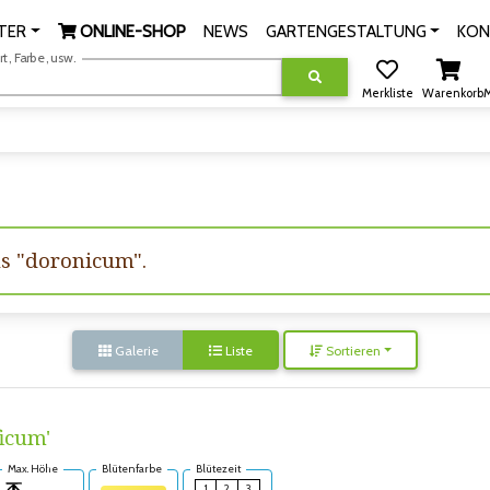
TER
ONLINE-SHOP
NEWS
GARTENGESTALTUNG
KON
, Farbe, usw.
Merkliste
Warenkorb
M
us "doronicum".
Galerie
Liste
Sortieren
icum'
Max. Höhe
Blütenfarbe
Blütezeit
1
2
3