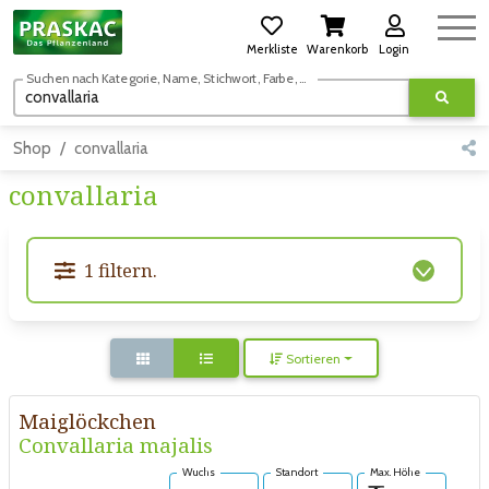
Merkliste
Warenkorb
Login
Suchen nach Kategorie, Name, Stichwort, Farbe, usw.
Shop
convallaria
convallaria
1 filtern.
Sortieren
Maiglöckchen
Convallaria majalis
Wuchs
Standort
Max. Höhe