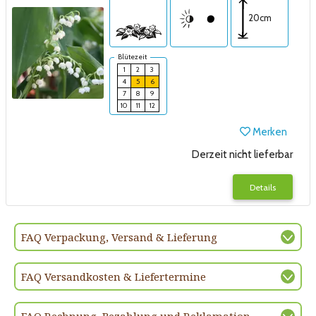
20cm
Blütezeit
1
2
3
4
5
6
7
8
9
10
11
12
Merken
Derzeit nicht lieferbar
Details
FAQ Verpackung, Versand & Lieferung
FAQ Versandkosten & Liefertermine