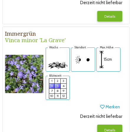
Derzeit nicht lieferbar
Details
Immergrün
Vinca minor 'La Grave'
Wuchs
Standort
Max. Höhe
15cm
Blütezeit
1
2
3
4
5
6
7
8
9
10
11
12
Merken
Derzeit nicht lieferbar
Details