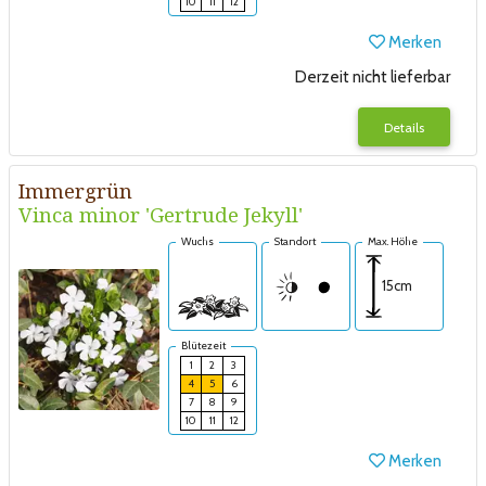
10
11
12
Merken
Derzeit nicht lieferbar
Details
Immergrün
Vinca minor 'Gertrude Jekyll'
Wuchs
Standort
Max. Höhe
15cm
Blütezeit
1
2
3
4
5
6
7
8
9
10
11
12
Merken