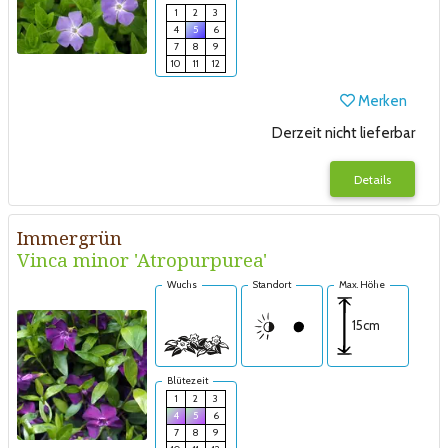
1
2
3
4
5
6
7
8
9
10
11
12
Merken
Derzeit nicht lieferbar
Details
Immergrün
Vinca minor 'Atropurpurea'
Wuchs
Standort
Max. Höhe
15cm
Blütezeit
1
2
3
4
5
6
7
8
9