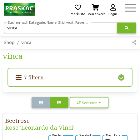
Merkliste
Warenkorb
Login
Suchen nach Kategorie, Name, Stichwort, Farbe, usw.
Shop
vinca
vinca
7 filtern.
Sortieren
Beetrose
Rose 'Leonardo da Vinci'
Wuchs
Standort
Max. Höhe