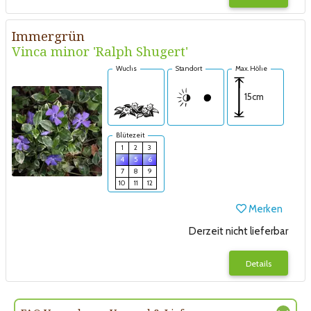
Immergrün
Vinca minor 'Ralph Shugert'
Wuchs
Standort
Max. Höhe
15cm
Blütezeit
1
2
3
4
5
6
7
8
9
10
11
12
Merken
Derzeit nicht lieferbar
Details