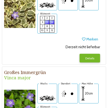
20cm
Blütezeit
1
2
3
4
5
6
7
8
9
10
11
12
Merken
Derzeit nicht lieferbar
Details
Großes Immergrün
Vinca major
Wuchs
Standort
Max. Höhe
20cm
Blütezeit