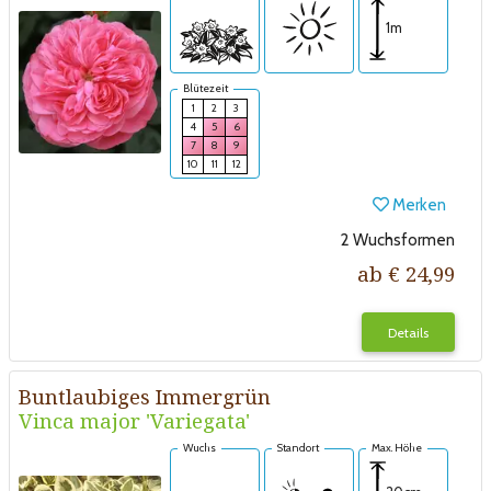
1m
Blütezeit
1
2
3
4
5
6
7
8
9
10
11
12
Merken
2 Wuchsformen
ab € 24,99
Details
Buntlaubiges Immergrün
Vinca major 'Variegata'
Wuchs
Standort
Max. Höhe