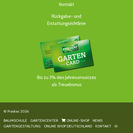
Kontakt
Rückgabe- und
Erstattungsrichtlinie
Bis zu 3% des Jahresumsatzes
als Treuebonus
© Praskac 2026
BAUMSCHULE
GARTENCENTER
ONLINE-SHOP
NEWS
GARTENGESTALTUNG
ONLINE SHOP DEUTSCHLAND
KONTAKT
KI