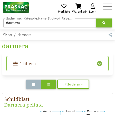
Merkliste
Warenkorb
Login
Suchen nach Kategorie, Name, Stichwort, Farbe, usw.
Shop
darmera
darmera
1 filtern.
Sortieren
Schildblatt
Darmera peltata
Wuchs
Standort
Max. Höhe