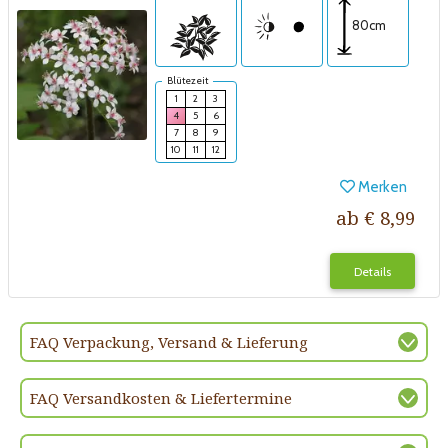
80cm
Blütezeit
1
2
3
4
5
6
7
8
9
10
11
12
Merken
ab € 8,99
Details
FAQ Verpackung, Versand & Lieferung
FAQ Versandkosten & Liefertermine