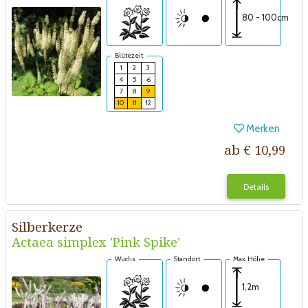
80 - 100cm
Blütezeit
1
2
3
4
5
6
7
8
9
10
11
12
Merken
ab € 10,99
Details
Silberkerze
Actaea simplex 'Pink Spike'
Wuchs
Standort
Max. Höhe
1,2m