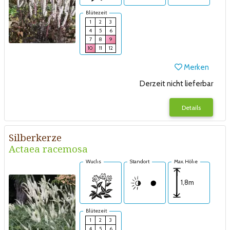
Blütezeit
1
2
3
4
5
6
7
8
9
10
11
12
Merken
Derzeit nicht lieferbar
Details
Silberkerze
Actaea racemosa
Wuchs
Standort
Max. Höhe
1,8m
Blütezeit
1
2
3
4
5
6