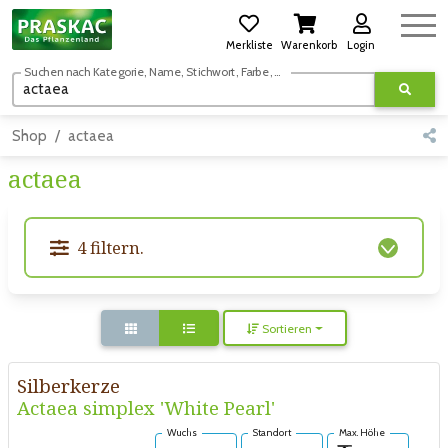
Merkliste
Warenkorb
Login
Suchen nach Kategorie, Name, Stichwort, Farbe, usw.
Shop
actaea
actaea
4 filtern.
Sortieren
Silberkerze
Actaea simplex 'White Pearl'
Wuchs
Standort
Max. Höhe