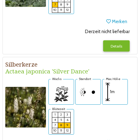
7
8
9
10
11
12
Merken
Derzeit nicht lieferbar
Details
Silberkerze
Actaea japonica 'Silver Dance'
Wuchs
Standort
Max. Höhe
1m
Blütezeit
1
2
3
4
5
6
7
8
9
10
11
12