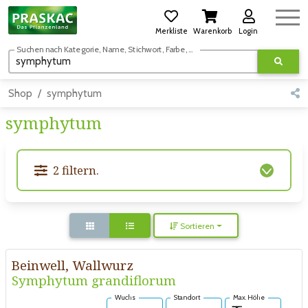
Merkliste
Warenkorb
Login
Suchen nach Kategorie, Name, Stichwort, Farbe, usw.
Shop
symphytum
symphytum
2 filtern.
Sortieren
Beinwell, Wallwurz
Symphytum grandiflorum
Wuchs
Standort
Max. Höhe