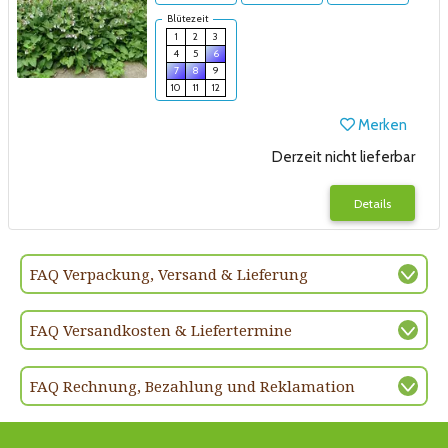
Blütezeit
1
2
3
4
5
6
7
8
9
10
11
12
Merken
Derzeit nicht lieferbar
Details
FAQ Verpackung, Versand & Lieferung
FAQ Versandkosten & Liefertermine
FAQ Rechnung, Bezahlung und Reklamation