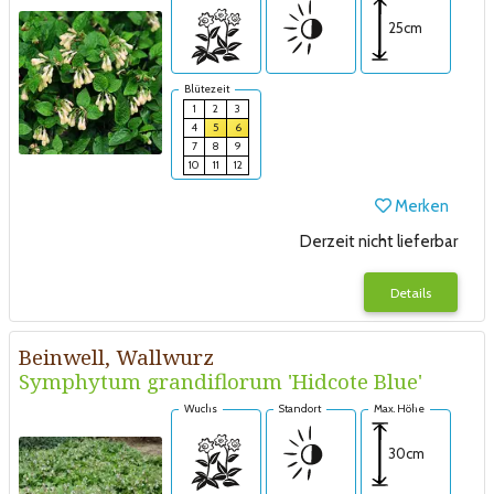
25cm
Blütezeit
1
2
3
4
5
6
7
8
9
10
11
12
Merken
Derzeit nicht lieferbar
Details
Beinwell, Wallwurz
Symphytum grandiflorum 'Hidcote Blue'
Wuchs
Standort
Max. Höhe
30cm