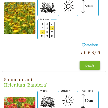
60cm
Blütezeit
1
2
3
4
5
6
7
8
9
10
11
12
Merken
ab € 5,99
Details
Sonnenbraut
Helenium 'Bandera'
Wuchs
Standort
Max. Höhe
50cm