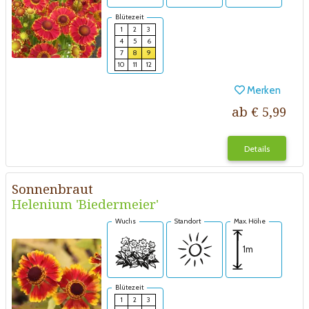
Blütezeit
1
2
3
4
5
6
7
8
9
10
11
12
Merken
ab € 5,99
Details
Sonnenbraut
Helenium 'Biedermeier'
Wuchs
Standort
Max. Höhe
1m
Blütezeit
1
2
3