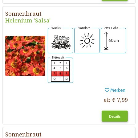
Sonnenbraut
Helenium 'Salsa'
Wuchs
Standort
Max. Höhe
60cm
Blütezeit
1
2
3
4
5
6
7
8
9
10
11
12
Merken
ab € 7,99
Details
Sonnenbraut