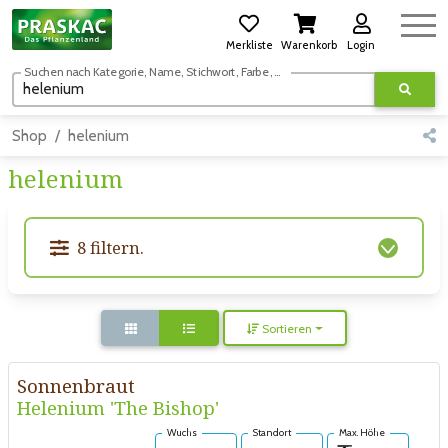
Merkliste
Warenkorb
Login
Suchen nach Kategorie, Name, Stichwort, Farbe, usw.
Shop
helenium
helenium
8 filtern.
Sortieren
Sonnenbraut
Helenium 'The Bishop'
Wuchs
Standort
Max. Höhe