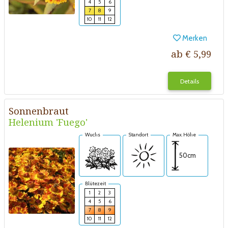
4
5
6
7
8
9
10
11
12
Merken
ab € 5,99
Details
Sonnenbraut
Helenium 'Fuego'
Wuchs
Standort
Max. Höhe
50cm
Blütezeit
1
2
3
4
5
6
7
8
9
10
11
12