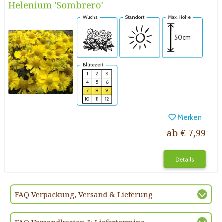
Helenium 'Sombrero'
Wuchs
Standort
Max. Höhe
50cm
Blütezeit
1
2
3
4
5
6
7
8
9
10
11
12
Merken
ab € 7,99
Details
FAQ Verpackung, Versand & Lieferung