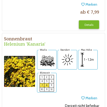
Merken
ab € 7,99
Details
Sonnenbraut
Helenium 'Kanaria'
Wuchs
Standort
Max. Höhe
1 - 1,2m
Blütezeit
1
2
3
4
5
6
7
8
9
10
11
12
Merken
Derzeit nicht lieferbar