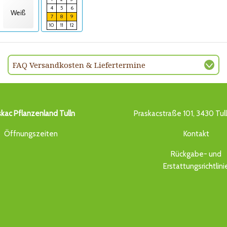
4
5
6
Weiß
7
8
9
10
11
12
FAQ Versandkosten & Liefertermine
skac Pflanzenland Tulln
Praskacstraße 101, 3430 Tul
Öffnungszeiten
Kontakt
Rückgabe- und
Erstattungsrichtlini