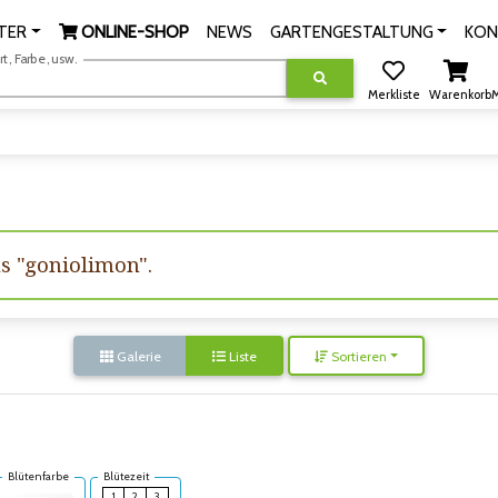
TER
ONLINE-SHOP
NEWS
GARTENGESTALTUNG
KON
, Farbe, usw.
Merkliste
Warenkorb
M
us "goniolimon".
Galerie
Liste
Sortieren
Blütenfarbe
Blütezeit
1
2
3