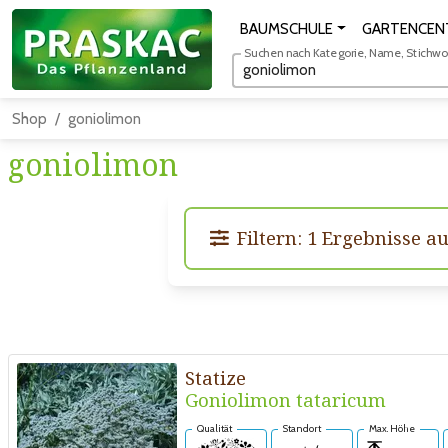
BAUMSCHULE
GARTENCEN
Suchen nach Kategorie, Name, Stichwort
Shop
goniolimon
goniolimon
Filtern: 1 Ergebnisse a
Statize
Goniolimon tataricum
Qualität
Standort
Max. Höhe