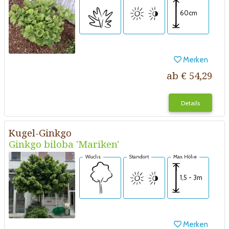
60cm
Merken
ab € 54,29
Details
Kugel-Ginkgo
Ginkgo biloba 'Mariken'
Wuchs
Standort
Max. Höhe
1,5 - 3m
Merken