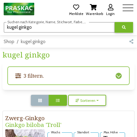
Merkliste
Warenkorb
Login
Suchen nach Kategorie, Name, Stichwort, Farbe, usw.
Shop
kugel ginkgo
kugel ginkgo
3 filtern.
Sortieren
Zwerg-Ginkgo
Ginkgo biloba 'Troll'
Wuchs
Standort
Max. Höhe