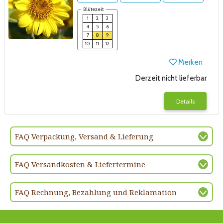
Blütezeit
1
2
3
4
5
6
7
8
9
10
11
12
Merken
Derzeit nicht lieferbar
Details
FAQ Verpackung, Versand & Lieferung
FAQ Versandkosten & Liefertermine
FAQ Rechnung, Bezahlung und Reklamation