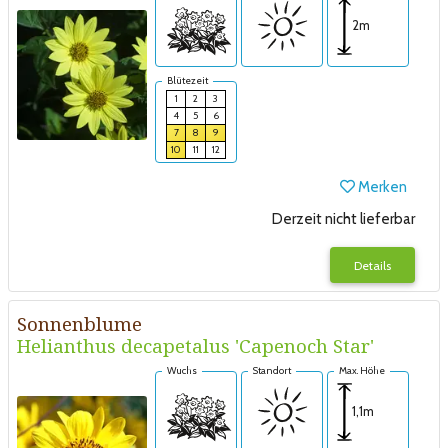
2m
Blütezeit
1
2
3
4
5
6
7
8
9
10
11
12
Merken
Derzeit nicht lieferbar
Details
Sonnenblume
Helianthus decapetalus 'Capenoch Star'
Wuchs
Standort
Max. Höhe
1,1m