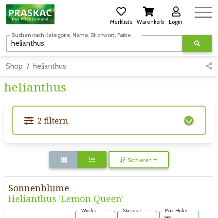
Merkliste
Warenkorb
Login
Suchen nach Kategorie, Name, Stichwort, Farbe, usw.
Shop
helianthus
helianthus
2 filtern.
Sortieren
Sonnenblume
Helianthus 'Lemon Queen'
Wuchs
Standort
Max. Höhe