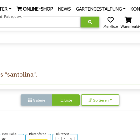
TER
ONLINE-SHOP
NEWS
GARTENGESTALTUNG
KON
, Farbe, usw.
Merkliste
Warenkorb
M
s "santolina".
Galerie
Liste
Sortieren
Max. Höhe
Blütenfarbe
Blütezeit
1
2
3