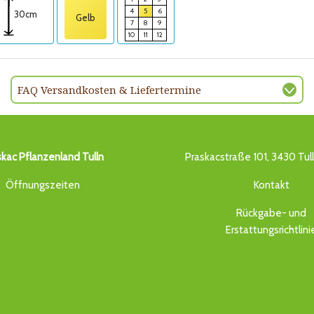
4
5
6
30cm
Gelb
7
8
9
10
11
12
FAQ Versandkosten & Liefertermine
skac Pflanzenland Tulln
Praskacstraße 101, 3430 Tul
Öffnungszeiten
Kontakt
Rückgabe- und
Erstattungsrichtlini