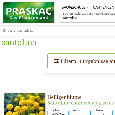
BAUMSCHULE
GARTENCEN
Suchen nach Kategorie, Name, Stichwort
Shop
santolina
santolina
Filtern: 1 Ergebnisse au
Heiligenblume
Santolina chamaecyparissus
Qualität
Wuchs
Standort