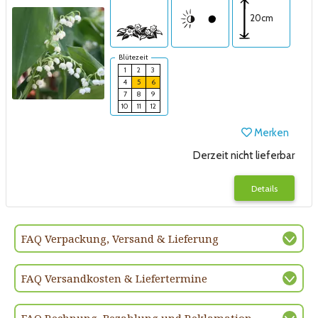
20cm
Blütezeit
1
2
3
4
5
6
7
8
9
10
11
12
Merken
Derzeit nicht lieferbar
Details
FAQ Verpackung, Versand & Lieferung
FAQ Versandkosten & Liefertermine