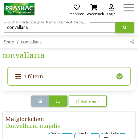
Merkliste
Warenkorb
Login
Suchen nach Kategorie, Name, Stichwort, Farbe, usw.
Shop
convallaria
convallaria
1 filtern.
Sortieren
Maiglöckchen
Convallaria majalis
Wuchs
Standort
Max. Höhe