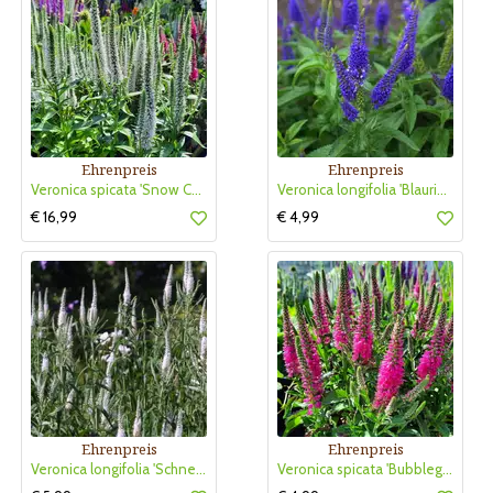
Ehrenpreis
Ehrenpreis
Veronica spicata 'Snow Candles'
Veronica longifolia 'Blauriesin'
€ 16,99
€ 4,99
Ehrenpreis
Ehrenpreis
Veronica longifolia 'Schneeriesin'
Veronica spicata 'Bubblegum Candles'