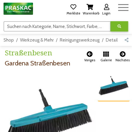
Merkliste
Warenkorb
Login
Suchen nach Kategorie, Name, Stichwort, Farbe, usw.
Shop
Werkzeug & Mehr
Reinigungswerkzeug
Detail
Straßenbesen
Voriges
Galerie
Nächstes
Gardena Straßenbesen
Zum vorigen Bild