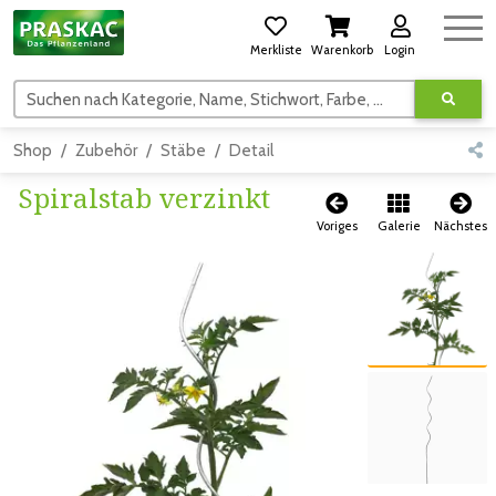
Merkliste
Warenkorb
Login
Suchen nach Kategorie, Name, Stichwort, Farbe, usw.
Shop
Zubehör
Stäbe
Detail
Spiralstab verzinkt
Voriges
Galerie
Nächstes
Zum vorigen Bild
Zum vorigen Bild
Zum nächsten Bild