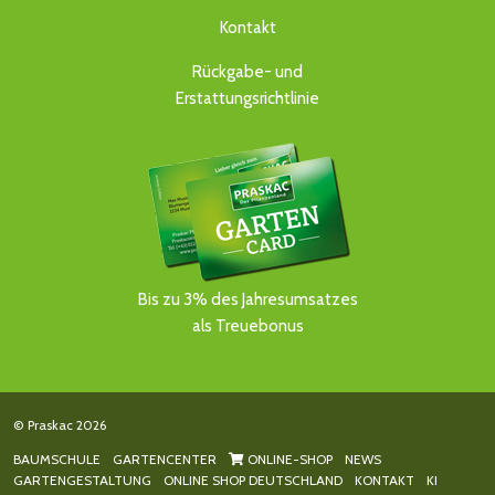
Kontakt
Rückgabe- und
Erstattungsrichtlinie
Bis zu 3% des Jahresumsatzes
als Treuebonus
© Praskac 2026
BAUMSCHULE
GARTENCENTER
ONLINE-SHOP
NEWS
GARTENGESTALTUNG
ONLINE SHOP DEUTSCHLAND
KONTAKT
KI