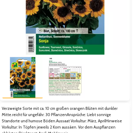
Zum vorigen Bild
Zum näc
Verzweigte Sorte mit ca. 10 cm großen orangen Blüten mit dunkler
Mitte.reicht für ungefähr: 30 PflanzenAnsprüche: Liebt sonnige
Standorte und humose Böden.Aussaat Vorkultur: März, AprilHinweise
Vorkultur: In Töpfen jeweils 2 Korn aussäen. Vor dem Auspflanzen