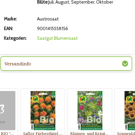
Blüte:
Juli, August, September, Oktober
Marke:
Austrosaat
EAN:
9001415558156
Kategorien:
Saatgut
Blumensaat
Versandinfo
Ringelblume BIO "Orange"
Saflor, Färberdistel BIO
Blumen- und Kräutermischung BIO "Elegance"