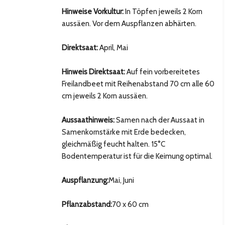
Hinweise Vorkultur:
In Töpfen jeweils 2 Korn
aussäen. Vor dem Auspflanzen abhärten.
Direktsaat:
April, Mai
Hinweis Direktsaat:
Auf fein vorbereitetes
Freilandbeet mit Reihenabstand 70 cm alle 60
cm jeweils 2 Korn aussäen.
Aussaathinweis:
Samen nach der Aussaat in
Samenkornstärke mit Erde bedecken,
hsten Bild
gleichmäßig feucht halten. 15°C
Bodentemperatur ist für die Keimung optimal.
Auspflanzung:
Mai, Juni
Pflanzabstand:
70 x 60 cm