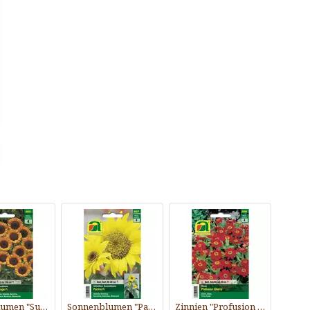
Sonnenblumen "Sunrich Orange F1"
Sonnenblumen "Pacino F1"
Zinnien "Profusion Cherry"