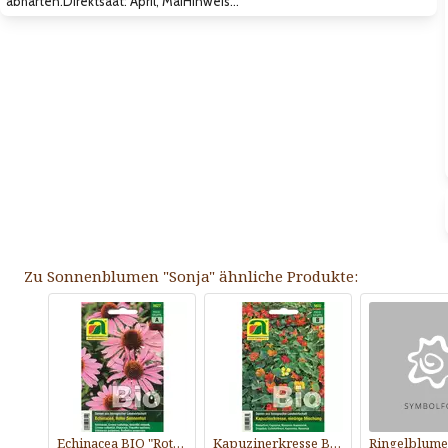
abhärten.Direktsaat: April, MaiHinweis…
Zu Sonnenblumen "Sonja" ähnliche Produkte:
Echinacea BIO "Roter Sonnenhut"
Kapuzinerkresse BIO "Niedrige Mischung"