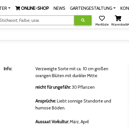
TER
ONLINE-SHOP
NEWS
GARTENGESTALTUNG
KON
tichwort, Farbe, usw.
Merkliste
Warenkorb
M
Info:
Verzweigte Sorte mit ca. 10 cm großen
orangen Blüten mit dunkler Mitte.
reicht für ungefähr:
30 Pflanzen
Ansprüche:
Liebt sonnige Standorte und
humose Böden.
Aussaat Vorkultur:
März, April
hsten Bild