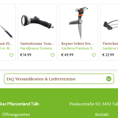
Gießstab Classic Plus m. Alubrause
Gartenbrause 'Sommerregen'
Regner Sektor Premium
Gießstab Profi m. Alubrause Classic Plus
Handbrause Sommerregen
Gardena Premium Sektorregner
€ 14,99
€ 49,99
€ 23,99
FAQ Versandkosten & Liefertermine
skac Pflanzenland Tulln
Praskacstraße 101, 3430 Tul
Öffnungszeiten
Kontakt