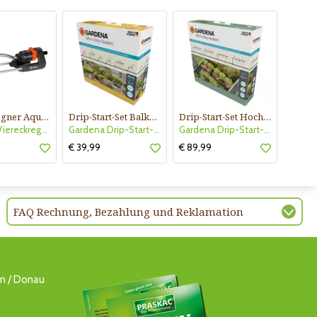
Viereckregner Aqua S
Drip-Start-Set Balkone
Drip-Start-Set Hochbeet
Gardena Viereckregner Aqua S
Gardena Drip-Start-Set Balkone
Gardena Drip-Start-Set Hochbeet
€ 39,99
€ 89,99
FAQ Rechnung, Bezahlung und Reklamation
ln / Donau