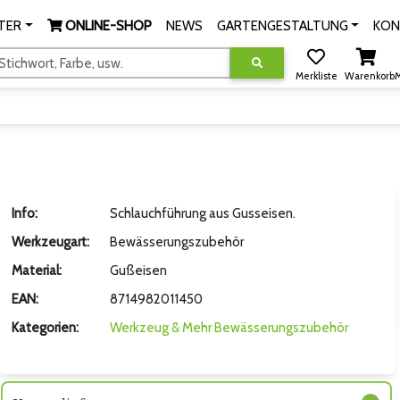
TER
ONLINE-SHOP
NEWS
GARTENGESTALTUNG
KON
tichwort, Farbe, usw.
Merkliste
Warenkorb
M
Info:
Schlauchführung aus Gusseisen.
Werkzeugart:
Bewässerungszubehör
Material:
Gußeisen
EAN:
8714982011450
Kategorien:
Werkzeug & Mehr
Bewässerungszubehör