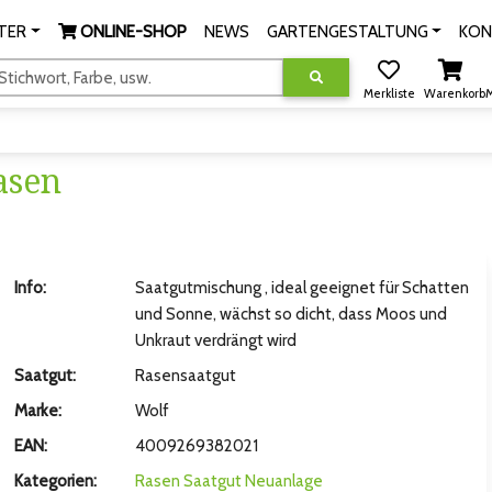
TER
ONLINE-SHOP
NEWS
GARTENGESTALTUNG
KON
tichwort, Farbe, usw.
Merkliste
Warenkorb
M
asen
Info:
Saatgutmischung , ideal geeignet für Schatten
und Sonne, wächst so dicht, dass Moos und
Unkraut verdrängt wird
Saatgut:
Rasensaatgut
Marke:
Wolf
EAN:
4009269382021
Kategorien:
Rasen
Saatgut Neuanlage