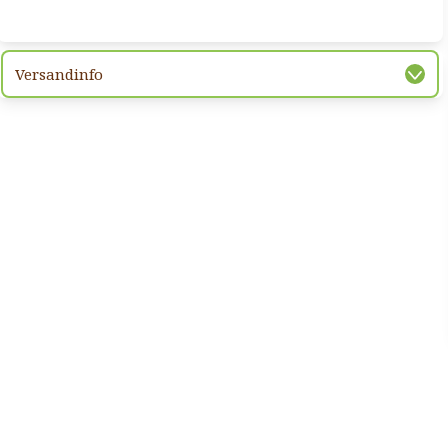
hsten Bild
Versandinfo
hsten Bild