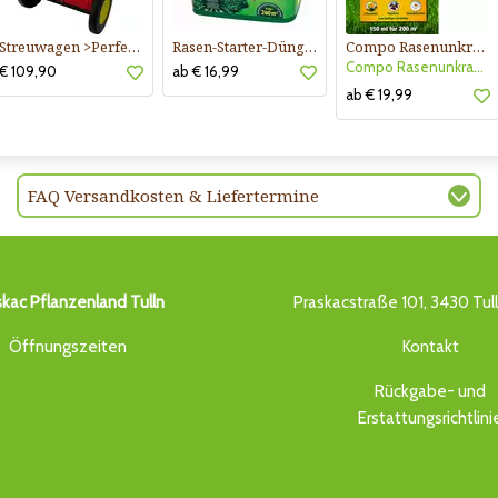
Streuwagen >Perfect<
Rasen-Starter-Dünger
Compo Rasenunkraut-Vernichter Banvel Quattro
Compo Rasenunkraut-Vern. Banvel
€ 109,90
ab € 16,99
ab € 19,99
FAQ Versandkosten & Liefertermine
skac Pflanzenland Tulln
Praskacstraße 101, 3430 Tul
Öffnungszeiten
Kontakt
Rückgabe- und
Erstattungsrichtlini