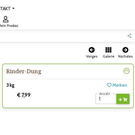
TAKT
ein Praskac
Voriges
Galerie
Nächstes
Rinder-Dung
3 kg
Merken
Anzahl
€ 7,99