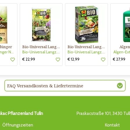
dünger
Bio-Universal Langzeitdünger
Bio Universal Langzeit-Dünger mit Schafwolle
Algen
Bio Gartendünger Naturen
Bio-Universal Langz.dünger Comp
Bio-Universal Langz.Dünger Schafwolle
Algen-Ext
€ 22,99
€ 12,99
€ 27,99
FAQ Versandkosten & Liefertermine
skac Pflanzenland Tulln
Praskacstraße 101, 3430 Tul
Öffnungszeiten
Kontakt