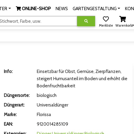
TER
ONLINE-SHOP
NEWS
GARTENGESTALTUNG
KON
tichwort, Farbe, usw.
Merkliste
Warenkorb
M
Info:
Einsetzbar für Obst, Gemüse, Zierpflanzen,
steigert Humusanteil im Boden und erhöht die
Bodenfruchtbarkeit
Düngersorte:
biologisch
Düngerart:
Universaldünger
Marke:
Florissa
EAN:
9120014285109
Kategorien:
Dünger
Universaldünger
Biologisch