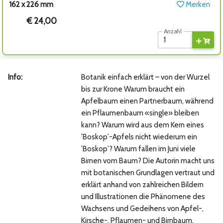
162 x 226 mm
Merken
€ 24,00
Anzahl
Info:
Botanik einfach erklärt – von der Wurzel
bis zur Krone Warum braucht ein
Apfelbaum einen Partnerbaum, während
ein Pflaumenbaum «single» bleiben
kann? Warum wird aus dem Kern eines
ˈBoskopˈ-Apfels nicht wiederum ein
ˈBoskopˈ? Warum fallen im Juni viele
Birnen vom Baum? Die Autorin macht uns
mit botanischen Grundlagen vertraut und
erklärt anhand von zahlreichen Bildern
und Illustrationen die Phänomene des
Wachsens und Gedeihens von Apfel-,
Kirsche-, Pflaumen- und Birnbaum.