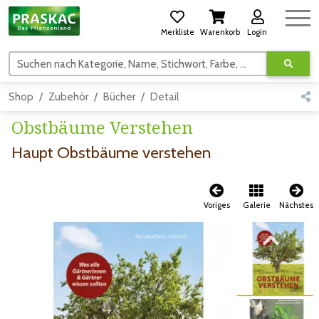
Merkliste
Warenkorb
Login
Suchen nach Kategorie, Name, Stichwort, Farbe, usw.
Shop
Zubehör
Bücher
Detail
Obstbäume Verstehen
Haupt Obstbäume verstehen
Voriges
Galerie
Nächstes
Zum vorigen Bild