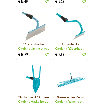
€ 15,49
€ 15,29
Unkrauthacke
Rübenhacke
Gardena Unkrauthacke 16cm
Gardena Rübenhacke 8cm
€ 19,99
€ 17,99
Hacke herzf.2Zinken
Rasenrechen 60cm
Gardena Hacke herzf.2Zinken
Gardena Rasenrechen 60cm