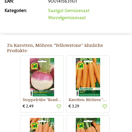
EAN:
9001415631101
Kategorien:
Saatgut
Gemüsesaat
Wurzelgemüsesaat
Zu Karotten, Möhren "Yellowstone" ähnliche
Produkte:
Stoppelrübe "Ronde Witte Roodkop"
Karotten, Möhren "Nantes 2"
€ 2,49
€ 3,29