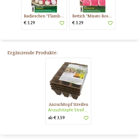
Radieschen "Flamboyant 2"
Rettich "Misato Rose Flesh"
€ 3,29
€ 3,29
Ergänzende Produkte:
Anzuchttopf Streifen
Anzuchttöpfe Streifen 6cm
ab € 3,59