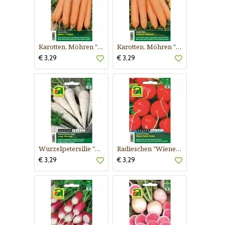
Karotten, Möhren "Nantes 2 (Topfix)"
Karotten, Möhren "Berlicum 2 (Romosa)"
€ 3,29
€ 3,29
Wurzelpetersilie "Lange Oberlaaer"
Radieschen "Wiener Rotes Treib®"
€ 3,29
€ 3,29