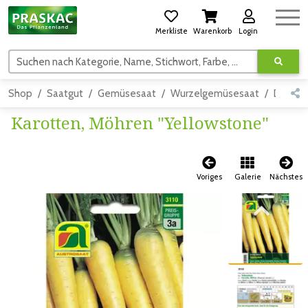
Merkliste
Warenkorb
Login
Suchen nach Kategorie, Name, Stichwort, Farbe, usw.
Shop
Saatgut
Gemüsesaat
Wurzelgemüsesaat
Detail
Karotten, Möhren "Yellowstone"
Voriges
Galerie
Nächstes
Zum vorigen Bild