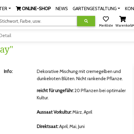
TER
ONLINE-SHOP
NEWS
GARTENGESTALTUNG
KON
tichwort, Farbe, usw.
Merkliste
Warenkorb
M
Detail
ay"
Info:
Dekorative Mischung mit cremegelben und
dunkelroten Blüten. Nicht rankende Pflanze.
reicht für ungefähr:
20 Pflanzen bei optimaler
Kultur.
Aussaat Vorkultur:
März, April
Direktsaat:
April, Mai, Juni
hsten Bild