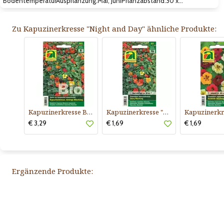
BodentemperaturAuspflanzung:Mai, JuniPflanzabstand:30 x…
Zu Kapuzinerkresse "Night and Day" ähnliche Produkte:
Kapuzinerkresse BIO "Niedrige Mischung"
Kapuzinerkresse "Zwerg Mischung"
€ 3,29
€ 1,69
€ 1,69
Ergänzende Produkte: