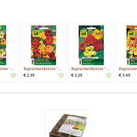
Kapuzinerkresse "Rankende Mischung"
Kapuzinerkresse "Niedrige Mischung"
Kapuzinerkresse "Gleam Mischung"
€ 2,39
€ 3,29
€ 3,49