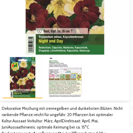
Zum vorigen Bild
Zum näc
Dekorative Mischung mit cremegelben und dunkelroten Blüten. Nicht
rankende Pflanze.reicht für ungefähr: 20 Pflanzen bei optimaler
Kultur.Aussaat Vorkultur: März, AprilDirektsaat: April, Mai,
JuniAussaathinweis: optimale Keimung bei ca. 15°C