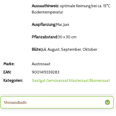
Aussaathinweis:
optimale Keimung bei ca. 15°C
Bodentemperatur
Auspflanzung:
Mai, Juni
Pflanzabstand:
30 x 30 cm
Blüte:
Juli, August, September, Oktober
Marke:
Austrosaat
hsten Bild
EAN:
9001415559283
Kategorien:
Saatgut
Gemüsesaat
Kräutersaat
Blumensaat
Versandinfo