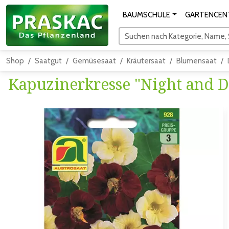
BAUMSCHULE
GARTENCEN
Suchen nach Kategorie, Name, S
Shop
Saatgut
Gemüsesaat
Kräutersaat
Blumensaat
Kapuzinerkresse "Night and D
Zum vorigen Bild
Zum näc