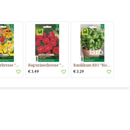
Kapuzinerkresse "Phoenix"
Kapuzinerkresse "Cherry Rose"
Basilikum BIO "Hohes Grünes"
€ 3,49
€ 3,29