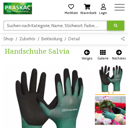
Merkliste
Warenkorb
Login
Suchen nach Kategorie, Name, Stichwort, Farbe, usw.
Shop
Zubehör
Bekleidung
Detail
Handschuhe Salvia
Voriges
Galerie
Nächstes
Zum vorigen Bild
Zum vorigen Bild
Zum nächsten Bild