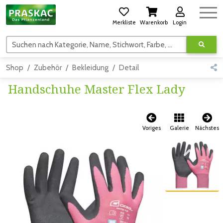
Merkliste
Warenkorb
Login
Suchen nach Kategorie, Name, Stichwort, Farbe, usw.
Shop
Zubehör
Bekleidung
Detail
Handschuhe Master Flex Lady
Voriges
Galerie
Nächstes
Zum vorigen Bild