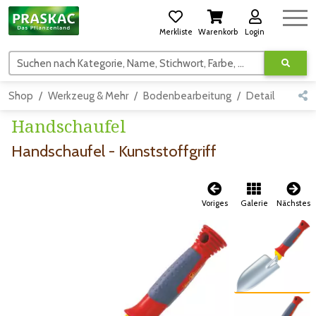
Merkliste
Warenkorb
Login
Suchen nach Kategorie, Name, Stichwort, Farbe, usw.
Shop
Werkzeug & Mehr
Bodenbearbeitung
Detail
Handschaufel
Handschaufel - Kunststoffgriff
Voriges
Galerie
Nächstes
Zum vorigen Bild