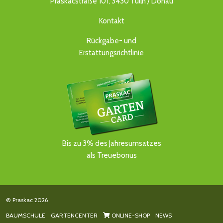
Praskacstraße 101, 3430 Tulln / Donau
Kontakt
Rückgabe- und
Erstattungsrichtlinie
Bis zu 3% des Jahresumsatzes
als Treuebonus
© Praskac 2026
BAUMSCHULE
GARTENCENTER
ONLINE-SHOP
NEWS