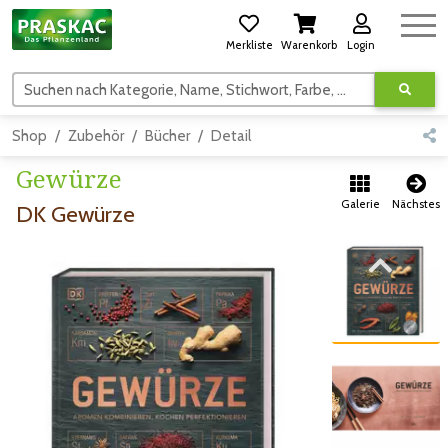
Merkliste
Warenkorb
Login
Suchen nach Kategorie, Name, Stichwort, Farbe, usw.
Shop
Zubehör
Bücher
Detail
Gewürze
Galerie
Nächstes
DK Gewürze
Zum vorigen Bild
Zum vorigen Bild
Zum nächsten Bild