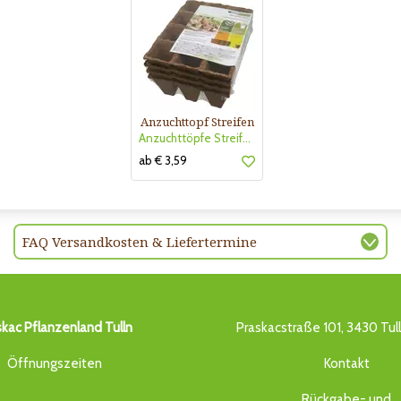
Anzuchttopf Streifen
Anzuchttöpfe Streifen 6cm
ab € 3,59
FAQ Versandkosten & Liefertermine
skac Pflanzenland Tulln
Praskacstraße 101, 3430 Tul
Öffnungszeiten
Kontakt
Rückgabe- und