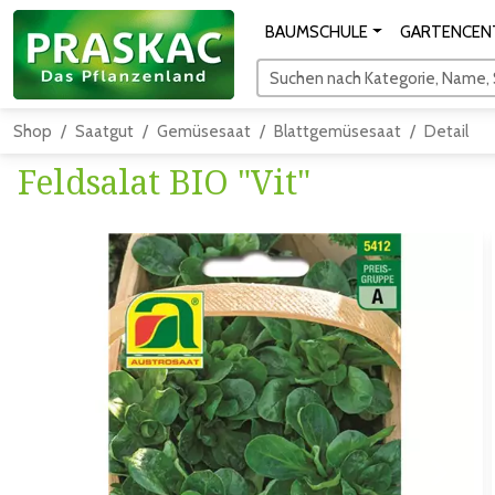
BAUMSCHULE
GARTENCEN
Suchen nach Kategorie, Name, S
Shop
Saatgut
Gemüsesaat
Blattgemüsesaat
Detail
Feldsalat BIO "Vit"
Zum vorigen Bild
Zum näc