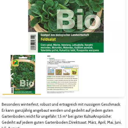
Zum vorigen Bild
Zum näc
Besonders winterfest, robust und ertragreich mit nussigem Geschmack.
Er kann ganzjährig angebaut werden und gedeiht auf jedem guten
Gartenboden.reicht für ungefähr: 1,5 m² bei guter KulturAnsprüche:
Gedeiht auf jedem guten Gartenboden.Direktsaat: März, April, Mai, Juni,