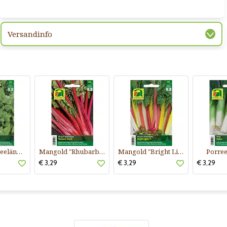
Versandinfo
Spinat "Neuseeländer Spinat"
Mangold "Rhubarb Chard"
Mangold "Bright Lights F1"
Porree
€ 3,29
€ 3,29
€ 3,29