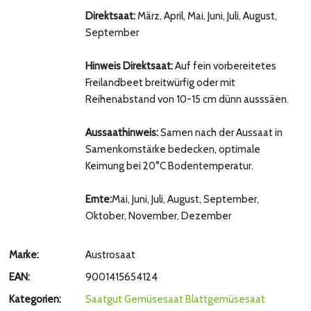
Direktsaat:
März, April, Mai, Juni, Juli, August,
September
Hinweis Direktsaat:
Auf fein vorbereitetes
Freilandbeet breitwürfig oder mit
Reihenabstand von 10-15 cm dünn ausssäen.
Aussaathinweis:
Samen nach der Aussaat in
Samenkornstärke bedecken, optimale
Keimung bei 20°C Bodentemperatur.
hsten Bild
Ernte:
Mai, Juni, Juli, August, September,
Oktober, November, Dezember
Marke:
Austrosaat
EAN:
9001415654124
Kategorien:
Saatgut
Gemüsesaat
Blattgemüsesaat