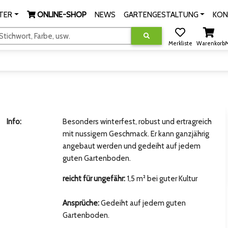
TER
ONLINE-SHOP
NEWS
GARTENGESTALTUNG
KON
tichwort, Farbe, usw.
Merkliste
Warenkorb
M
Info:
Besonders winterfest, robust und ertragreich
mit nussigem Geschmack. Er kann ganzjährig
angebaut werden und gedeiht auf jedem
guten Gartenboden.
reicht für ungefähr:
1,5 m² bei guter Kultur
Ansprüche:
Gedeiht auf jedem guten
Gartenboden.
hsten Bild