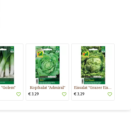
 "Golem"
Kopfsalat "Admiral"
Eissalat "Grazer Eishäuptel"
€ 3,29
€ 3,29