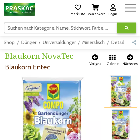
Merkliste
Warenkorb
Login
Suchen nach Kategorie, Name, Stichwort, Farbe, usw.
Shop
Dünger
Universaldünger
Mineralisch
Detail
Blaukorn NovaTec
Voriges
Galerie
Nächstes
Blaukorn Entec
Zum vorigen Bild
Zum vorigen Bild
Zum nächsten Bild