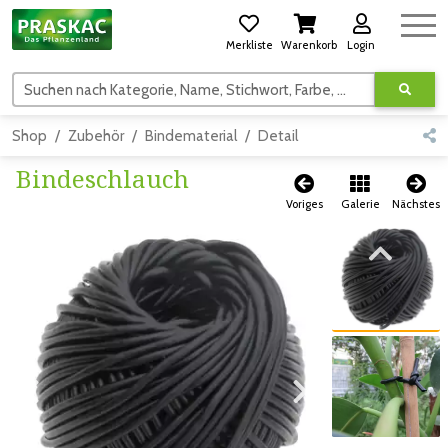
Merkliste
Warenkorb
Login
Suchen nach Kategorie, Name, Stichwort, Farbe, usw.
Shop
Zubehör
Bindematerial
Detail
Bindeschlauch
Voriges
Galerie
Nächstes
Zum vorigen Bild
Zum vorigen Bild
Zum nächsten Bild