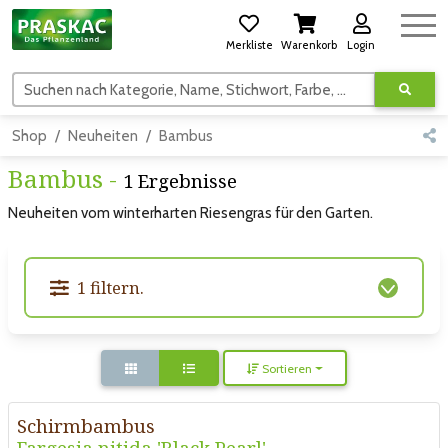
Merkliste
Warenkorb
Login
Suchen nach Kategorie, Name, Stichwort, Farbe, usw.
Shop
Neuheiten
Bambus
Bambus -
1 Ergebnisse
Neuheiten vom winterharten Riesengras für den Garten.
1 filtern.
Sortieren
Schirmbambus
Fargesia nitida 'Black Pearl'