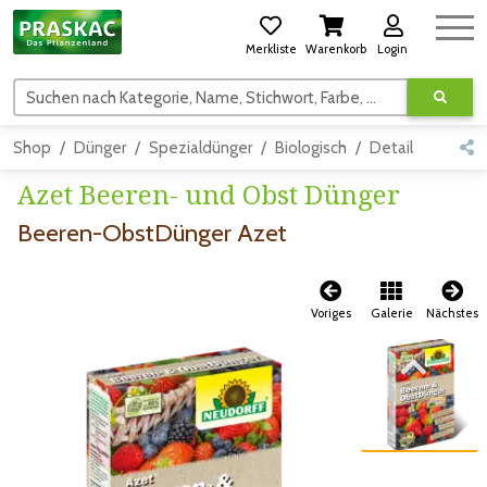
Merkliste
Warenkorb
Login
Suchen nach Kategorie, Name, Stichwort, Farbe, usw.
Shop
Dünger
Spezialdünger
Biologisch
Detail
Azet Beeren- und Obst Dünger
Beeren-ObstDünger Azet
Voriges
Galerie
Nächstes
Zum vorigen Bild