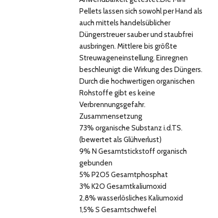
Pellets lassen sich sowohl per Hand als
auch mittels handelsüblicher
Düngerstreuer sauber und staubfrei
ausbringen. Mittlere bis größte
Streuwageneinstellung. Einregnen
beschleunigt die Wirkung des Düngers.
Durch die hochwertigen organischen
Rohstoffe gibt es keine
Verbrennungsgefahr.
Zusammensetzung
73% organische Substanz i.d.TS.
(bewertet als Glühverlust)
9% N Gesamtstickstoff organisch
gebunden
5% P2O5 Gesamtphosphat
3% K2O Gesamtkaliumoxid
2,8% wasserlösliches Kaliumoxid
1,5% S Gesamtschwefel