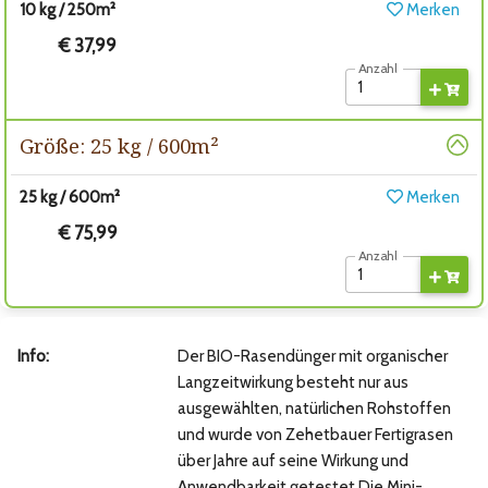
10 kg / 250m²
Merken
€ 37,99
Anzahl
Größe: 25 kg / 600m²
25 kg / 600m²
Merken
€ 75,99
Anzahl
Info:
Der BIO-Rasendünger mit organischer
Langzeitwirkung besteht nur aus
ausgewählten, natürlichen Rohstoffen
und wurde von Zehetbauer Fertigrasen
über Jahre auf seine Wirkung und
Anwendbarkeit getestet.Die Mini-