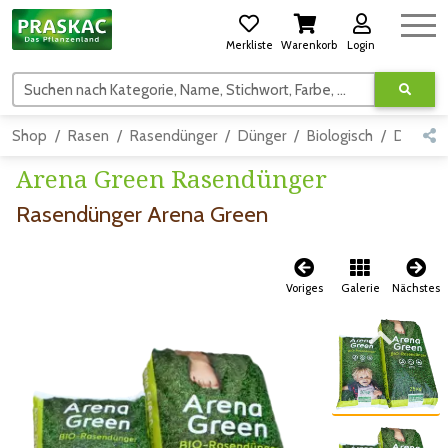
Merkliste
Warenkorb
Login
Suchen nach Kategorie, Name, Stichwort, Farbe, usw.
Shop
Rasen
Rasendünger
Dünger
Biologisch
Detail
Arena Green Rasendünger
Rasendünger Arena Green
Voriges
Galerie
Nächstes
Zum vorigen Bild