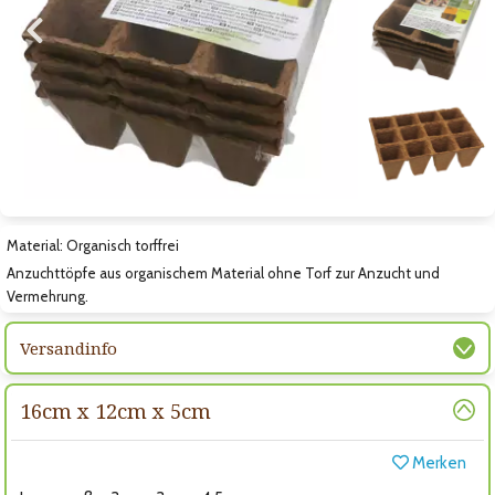
Zum vorigen Bild
Zum nächsten Bild
Zum nächsten Bild
Material: Organisch torffrei
Anzuchttöpfe aus organischem Material ohne Torf zur Anzucht und
Vermehrung.
Versandinfo
16cm x 12cm x 5cm
Merken