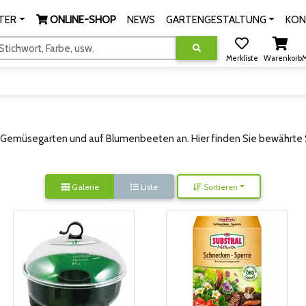
TER
ONLINE-SHOP
NEWS
GARTENGESTALTUNG
KON
tichwort, Farbe, usw.
Merkliste
Warenkorb
M
Gemüsegarten und auf Blumenbeeten an. Hier finden Sie bewährte 
Galerie
Liste
Sortieren