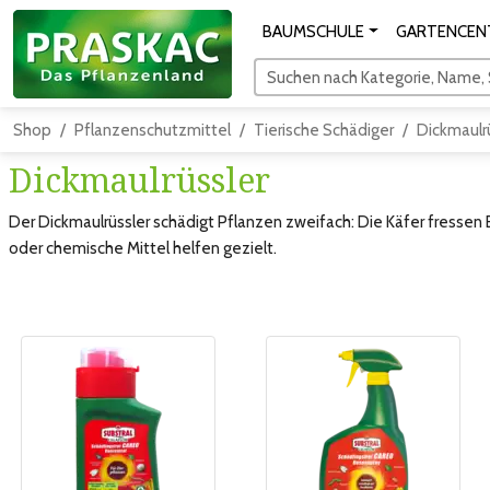
BAUMSCHULE
GARTENCEN
Suchen nach Kategorie, Name, S
Shop
Pflanzenschutzmittel
Tierische Schädiger
Dickmaulr
Dickmaulrüssler
Der Dickmaulrüssler schädigt Pflanzen zweifach: Die Käfer fressen
oder chemische Mittel helfen gezielt.