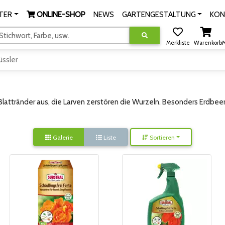
TER
ONLINE-SHOP
NEWS
GARTENGESTALTUNG
KON
tichwort, Farbe, usw.
Merkliste
Warenkorb
M
üssler
 Blattränder aus, die Larven zerstören die Wurzeln. Besonders Erdb
Galerie
Liste
Sortieren