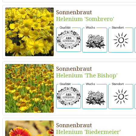
Sonnenbraut
Helenium 'Sombrero'
Qualität
Wuchs
Standort
Sonnenbraut
Helenium 'The Bishop'
Qualität
Wuchs
Standort
Sonnenbraut
Helenium 'Biedermeier'