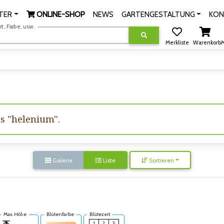
TER
ONLINE-SHOP
NEWS
GARTENGESTALTUNG
KON
, Farbe, usw.
Merkliste
Warenkorb
M
us "helenium".
Galerie
Liste
Sortieren
Max. Höhe
Blütenfarbe
Blütezeit
1
2
3