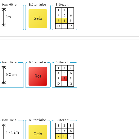
Max. Höhe
Blütenfarbe
Blütezeit
1
2
3
4
5
6
1m
Gelb
7
8
9
10
11
12
Max. Höhe
Blütenfarbe
Blütezeit
1
2
3
4
5
6
80cm
Rot
7
8
9
10
11
12
Max. Höhe
Blütenfarbe
Blütezeit
1
2
3
4
5
6
1 - 1,2m
Gelb
7
8
9