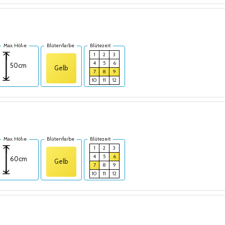
Max. Höhe
Blütenfarbe
Blütezeit
1
2
3
4
5
6
50cm
Gelb
7
8
9
10
11
12
Max. Höhe
Blütenfarbe
Blütezeit
1
2
3
4
5
6
60cm
Gelb
7
8
9
10
11
12