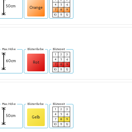
4
5
6
50cm
Orange
7
8
9
10
11
12
Max. Höhe
Blütenfarbe
Blütezeit
1
2
3
4
5
6
60cm
Rot
7
8
9
10
11
12
Max. Höhe
Blütenfarbe
Blütezeit
1
2
3
4
5
6
50cm
Gelb
7
8
9
10
11
12