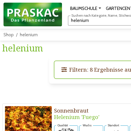
BAUMSCHULE
GARTENCEN
Suchen nach Kategorie, Name, Stichwort
Shop
helenium
helenium
Filtern: 8 Ergebnisse a
Sonnenbraut
Helenium 'Fuego'
Qualität
Wuchs
Standort