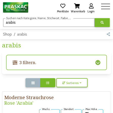
Merkliste
Warenkorb
Login
Suchen nach Kategorie, Name, Stichwort, Farbe, usw.
Shop
arabis
arabis
3 filtern.
Sortieren
Moderne Strauchrose
Rose 'Arabia'
Wuchs
Standort
Max. Höhe