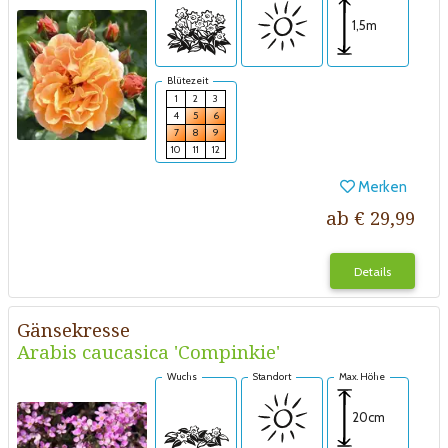
1,5m
Blütezeit
1
2
3
4
5
6
7
8
9
10
11
12
Merken
ab € 29,99
Details
Gänsekresse
Arabis caucasica 'Compinkie'
Wuchs
Standort
Max. Höhe
20cm