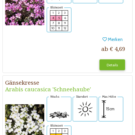
Blütezeit
1
2
3
4
5
6
7
8
9
10
11
12
Merken
ab € 4,69
Details
Gänsekresse
Arabis caucasica 'Schneehaube'
Wuchs
Standort
Max. Höhe
15cm
Blütezeit
1
2
3