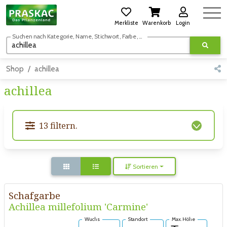
Merkliste
Warenkorb
Login
Suchen nach Kategorie, Name, Stichwort, Farbe, usw.
Shop
achillea
achillea
13 filtern.
Sortieren
Schafgarbe
Achillea millefolium 'Carmine'
Wuchs
Standort
Max. Höhe