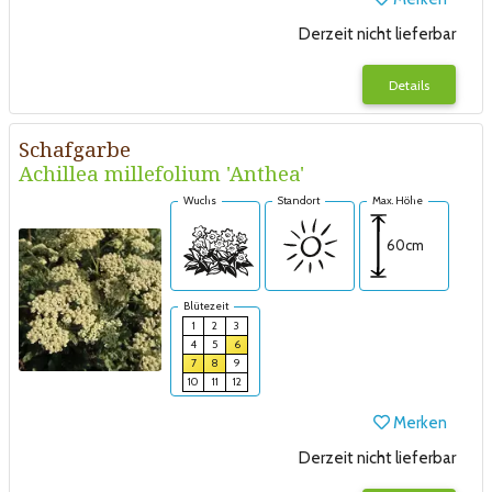
Derzeit nicht lieferbar
Details
Schafgarbe
Achillea millefolium 'Anthea'
Wuchs
Standort
Max. Höhe
60cm
Blütezeit
1
2
3
4
5
6
7
8
9
10
11
12
Merken
Derzeit nicht lieferbar