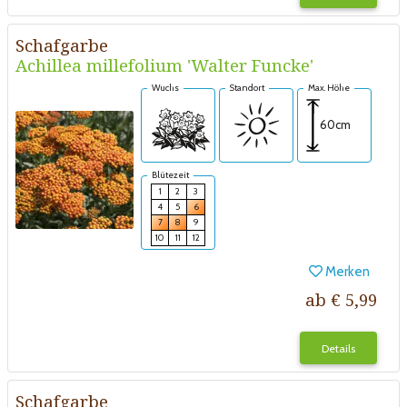
Schafgarbe
Achillea millefolium 'Walter Funcke'
Wuchs
Standort
Max. Höhe
60cm
Blütezeit
1
2
3
4
5
6
7
8
9
10
11
12
Merken
ab € 5,99
Details
Schafgarbe