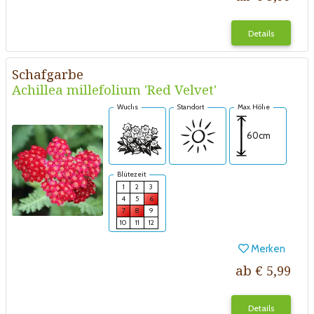
Details
Schafgarbe
Achillea millefolium 'Red Velvet'
Wuchs
Standort
Max. Höhe
60cm
Blütezeit
1
2
3
4
5
6
7
8
9
10
11
12
Merken
ab € 5,99
Details