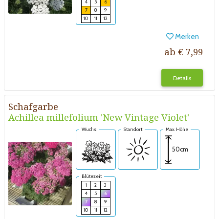
4
5
6
7
8
9
10
11
12
Merken
ab € 7,99
Details
Schafgarbe
Achillea millefolium 'New Vintage Violet'
Wuchs
Standort
Max. Höhe
50cm
Blütezeit
1
2
3
4
5
6
7
8
9
10
11
12