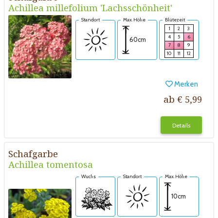
Achillea millefolium 'Lachsschönheit'
Standort
Max. Höhe
Blütezeit
1
2
3
4
5
6
60cm
7
8
9
10
11
12
Merken
ab € 5,99
Details
Schafgarbe
Achillea tomentosa
Wuchs
Standort
Max. Höhe
10cm