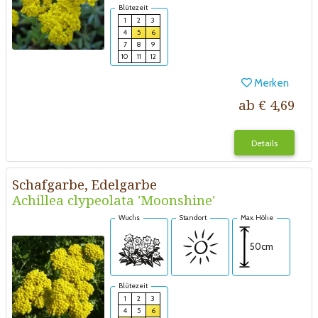
Blütezeit
1
2
3
4
5
6
7
8
9
10
11
12
Merken
ab € 4,69
Details
Schafgarbe, Edelgarbe
Achillea clypeolata 'Moonshine'
Wuchs
Standort
Max. Höhe
50cm
Blütezeit
1
2
3
4
5
6