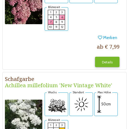
Blütezeit
1
2
3
4
5
6
7
8
9
10
11
12
Merken
ab € 7,99
Details
Schafgarbe
Achillea millefolium 'New Vintage White'
Wuchs
Standort
Max. Höhe
50cm
Blütezeit
1
2
3