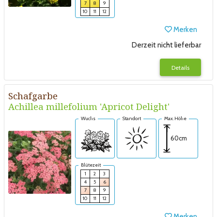
7
8
9
10
11
12
Merken
Derzeit nicht lieferbar
Details
Schafgarbe
Achillea millefolium 'Apricot Delight'
Wuchs
Standort
Max. Höhe
60cm
Blütezeit
1
2
3
4
5
6
7
8
9
10
11
12
Merken