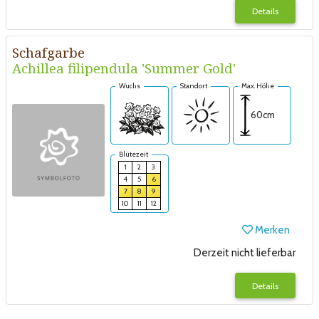
Details
Schafgarbe
Achillea filipendula 'Summer Gold'
Wuchs
Standort
Max. Höhe
60cm
Blütezeit
1
2
3
4
5
6
7
8
9
10
11
12
Merken
Derzeit nicht lieferbar
Details