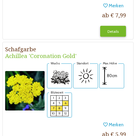
Merken
ab € 7,99
Details
Schafgarbe
Achillea 'Coronation Gold'
Wuchs
Standort
Max. Höhe
80cm
Blütezeit
1
2
3
4
5
6
7
8
9
10
11
12
Merken
ab € 5,99