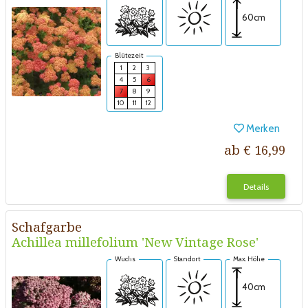
60cm
Blütezeit
1
2
3
4
5
6
7
8
9
10
11
12
Merken
ab € 16,99
Details
Schafgarbe
Achillea millefolium 'New Vintage Rose'
Wuchs
Standort
Max. Höhe
40cm