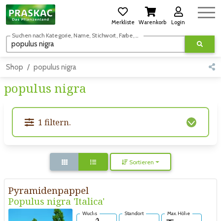
Merkliste
Warenkorb
Login
Suchen nach Kategorie, Name, Stichwort, Farbe, usw.
Shop
populus nigra
populus nigra
1 filtern.
Sortieren
Pyramidenpappel
Populus nigra 'Italica'
Wuchs
Standort
Max. Höhe