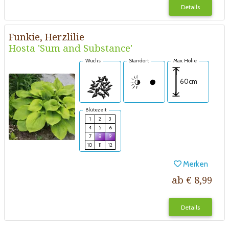
Details
Funkie, Herzlilie
Hosta 'Sum and Substance'
Wuchs
Standort
Max. Höhe
60cm
Blütezeit
1
2
3
4
5
6
7
8
9
10
11
12
Merken
ab € 8,99
Details