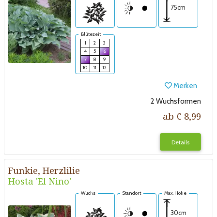
75cm
Blütezeit
1
2
3
4
5
6
7
8
9
10
11
12
Merken
2 Wuchsformen
ab € 8,99
Details
Funkie, Herzlilie
Hosta 'El Nino'
Wuchs
Standort
Max. Höhe
30cm