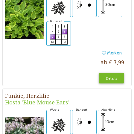
30cm
Blütezeit
1
2
3
4
5
6
7
8
9
10
11
12
Merken
ab € 7,99
Details
Funkie, Herzlilie
Hosta 'Blue Mouse Ears'
Wuchs
Standort
Max. Höhe
10cm