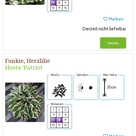
7
8
9
10
11
12
Merken
Derzeit nicht lieferbar
Details
Funkie, Herzlilie
Hosta 'Patriot'
Wuchs
Standort
Max. Höhe
35cm
Blütezeit
1
2
3
4
5
6
7
8
9
10
11
12