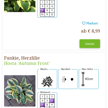
1
2
3
4
5
6
7
8
9
10
11
12
Merken
ab € 8,99
Details
Funkie, Herzlilie
Hosta 'Autumn Frost'
Wuchs
Standort
Max. Höhe
40cm
Blütezeit
1
2
3
4
5
6
7
8
9