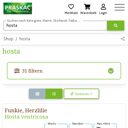
Merkliste
Warenkorb
Login
Suchen nach Kategorie, Name, Stichwort, Farbe, usw.
Shop
hosta
hosta
31 filtern.
Sortieren
Funkie, Herzlilie
Hosta ventricosa
Wuchs
Standort
Max. Höhe