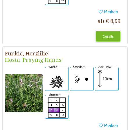
10
11
12
Merken
ab € 8,99
Details
Funkie, Herzlilie
Hosta 'Praying Hands'
Wuchs
Standort
Max. Höhe
40cm
Blütezeit
1
2
3
4
5
6
7
8
9
10
11
12
Merken