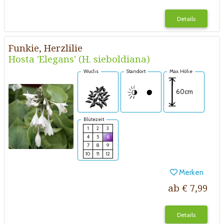
Details
Funkie, Herzlilie
Hosta 'Elegans' (H. sieboldiana)
Wuchs
Standort
Max. Höhe
60cm
Blütezeit
1
2
3
4
5
6
7
8
9
10
11
12
Merken
ab € 7,99
Details