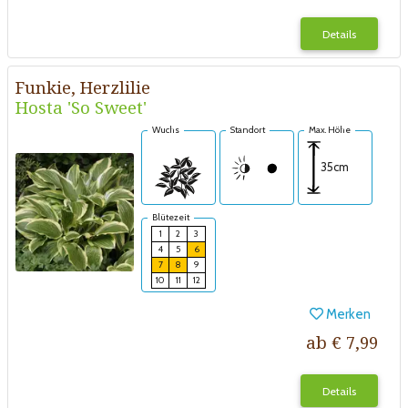
Details
Funkie, Herzlilie
Hosta 'So Sweet'
Wuchs
Standort
Max. Höhe
35cm
Blütezeit
1
2
3
4
5
6
7
8
9
10
11
12
Merken
ab € 7,99
Details