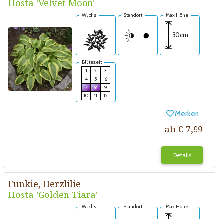
Hosta 'Velvet Moon'
Wuchs
Standort
Max. Höhe
30cm
Blütezeit
1
2
3
4
5
6
7
8
9
10
11
12
Merken
ab € 7,99
Details
Funkie, Herzlilie
Hosta 'Golden Tiara'
Wuchs
Standort
Max. Höhe