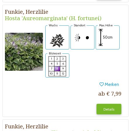
Funkie, Herzlilie
Hosta 'Aureomarginata' (H. fortunei)
Wuchs
Standort
Max. Höhe
50cm
Blütezeit
1
2
3
4
5
6
7
8
9
10
11
12
Merken
ab € 7,99
Details
Funkie, Herzlilie