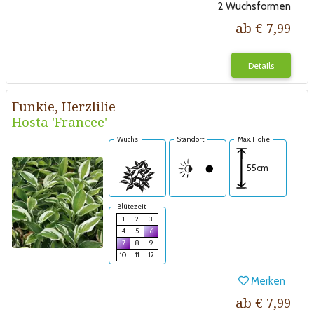
2 Wuchsformen
ab € 7,99
Details
Funkie, Herzlilie
Hosta 'Francee'
Wuchs
Standort
Max. Höhe
55cm
Blütezeit
1
2
3
4
5
6
7
8
9
10
11
12
Merken
ab € 7,99