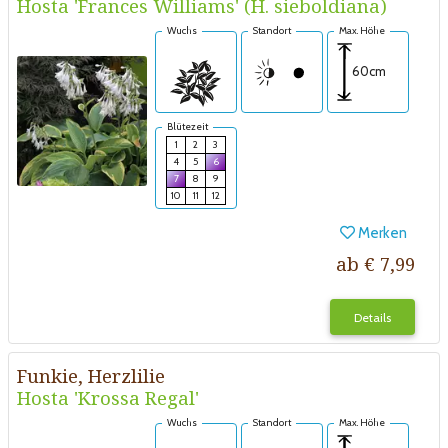
Hosta 'Frances Williams' (H. sieboldiana)
Wuchs
Standort
Max. Höhe
60cm
Blütezeit
1
2
3
4
5
6
7
8
9
10
11
12
Merken
ab € 7,99
Details
Funkie, Herzlilie
Hosta 'Krossa Regal'
Wuchs
Standort
Max. Höhe