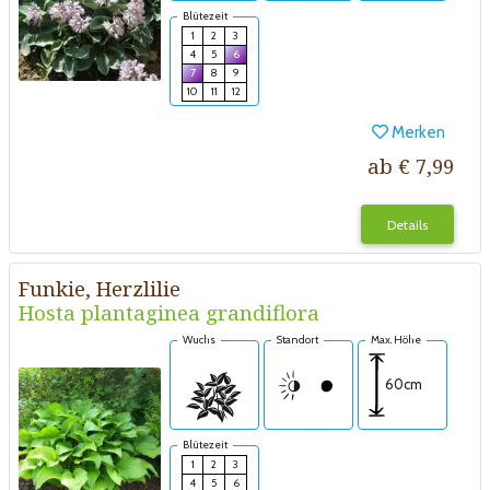
Blütezeit
1
2
3
4
5
6
7
8
9
10
11
12
Merken
ab € 7,99
Details
Funkie, Herzlilie
Hosta plantaginea grandiflora
Wuchs
Standort
Max. Höhe
60cm
Blütezeit
1
2
3
4
5
6