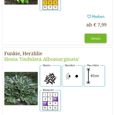
7
8
9
10
11
12
Merken
ab € 7,99
Details
Funkie, Herzlilie
Hosta 'Undulata Albomarginata'
Wuchs
Standort
Max. Höhe
40cm
Blütezeit
1
2
3
4
5
6
7
8
9
10
11
12