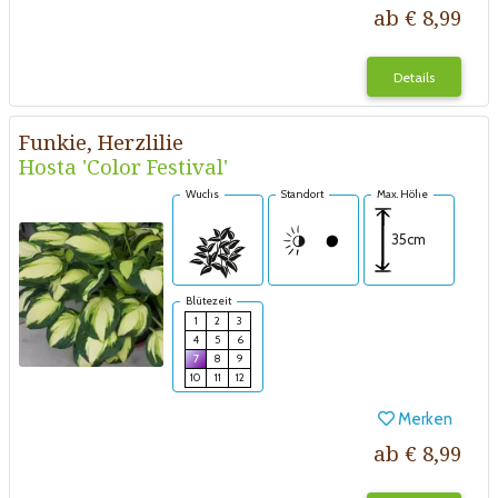
ab € 8,99
Details
Funkie, Herzlilie
Hosta 'Color Festival'
Wuchs
Standort
Max. Höhe
35cm
Blütezeit
1
2
3
4
5
6
7
8
9
10
11
12
Merken
ab € 8,99