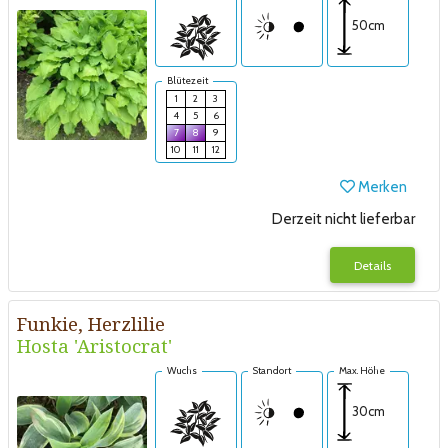
50cm
Blütezeit
1
2
3
4
5
6
7
8
9
10
11
12
Merken
Derzeit nicht lieferbar
Details
Funkie, Herzlilie
Hosta 'Aristocrat'
Wuchs
Standort
Max. Höhe
30cm