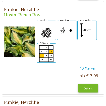
Funkie, Herzlilie
Hosta 'Beach Boy'
Wuchs
Standort
Max. Höhe
40cm
Blütezeit
1
2
3
4
5
6
7
8
9
10
11
12
Merken
ab € 7,99
Details
Funkie, Herzlilie