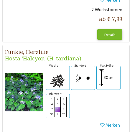
Merken
2 Wuchsformen
ab € 7,99
Details
Funkie, Herzlilie
Hosta 'Halcyon' (H. tardiana)
Wuchs
Standort
Max. Höhe
30cm
Blütezeit
1
2
3
4
5
6
7
8
9
10
11
12
Merken