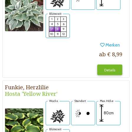
Blütezeit
1
2
3
4
5
6
7
8
9
10
11
12
Merken
ab € 8,99
Details
Funkie, Herzlilie
Hosta 'Yellow River'
Wuchs
Standort
Max. Höhe
80cm
Blütezeit