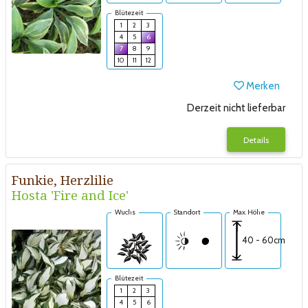
Blütezeit
1
2
3
4
5
6
7
8
9
10
11
12
Merken
Derzeit nicht lieferbar
Details
Funkie, Herzlilie
Hosta 'Fire and Ice'
Wuchs
Standort
Max. Höhe
40 - 60cm
Blütezeit
1
2
3
4
5
6