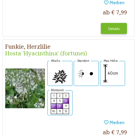
Merken
ab € 7,99
Details
Funkie, Herzlilie
Hosta 'Hyacinthina' (fortunei)
Wuchs
Standort
Max. Höhe
60cm
Blütezeit
1
2
3
4
5
6
7
8
9
10
11
12
Merken
ab € 7,99