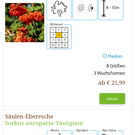
8 - 10m
Blütezeit
1
2
3
4
5
6
7
8
9
10
11
12
Merken
8 Größen
3 Wuchsformen
ab € 25,99
Details
Säulen-Eberesche
Sorbus aucuparia 'Fastigiata'
Wuchs
Standort
Max. Höhe