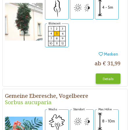
4 - 5m
Blütezeit
1
2
3
4
5
6
7
8
9
10
11
12
Merken
ab € 31,99
Details
Gemeine Eberesche, Vogelbeere
Sorbus aucuparia
Wuchs
Standort
Max. Höhe
8 - 10m