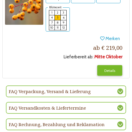
Blütezeit
1
2
3
4
5
6
7
8
9
10
11
12
Merken
ab € 219,00
Lieferbereit ab:
Mitte Oktober
Details
FAQ Verpackung, Versand & Lieferung
FAQ Versandkosten & Liefertermine
FAQ Rechnung, Bezahlung und Reklamation