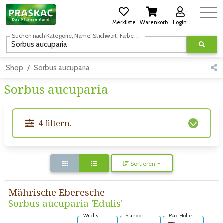
Merkliste
Warenkorb
Login
Suchen nach Kategorie, Name, Stichwort, Farbe, usw.
Shop
Sorbus aucuparia
Sorbus aucuparia
4 filtern.
Sortieren
Mährische Eberesche
Sorbus aucuparia 'Edulis'
Wuchs
Standort
Max. Höhe