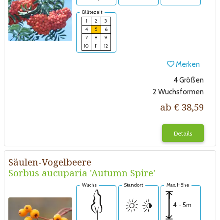
Blütezeit
1
2
3
4
5
6
7
8
9
10
11
12
Merken
4 Größen
2 Wuchsformen
ab € 38,59
Details
Säulen-Vogelbeere
Sorbus aucuparia 'Autumn Spire'
Wuchs
Standort
Max. Höhe
4 - 5m