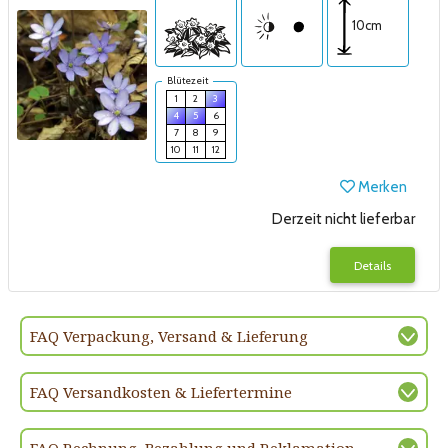
10cm
Blütezeit
1
2
3
4
5
6
7
8
9
10
11
12
Merken
Derzeit nicht lieferbar
Details
FAQ Verpackung, Versand & Lieferung
FAQ Versandkosten & Liefertermine