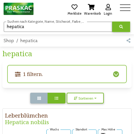
Merkliste
Warenkorb
Login
Suchen nach Kategorie, Name, Stichwort, Farbe, usw.
Shop
hepatica
hepatica
1 filtern.
Sortieren
Leberblümchen
Hepatica nobilis
Wuchs
Standort
Max. Höhe