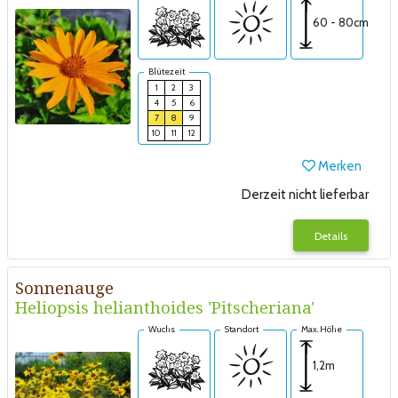
60 - 80cm
Blütezeit
1
2
3
4
5
6
7
8
9
10
11
12
Merken
Derzeit nicht lieferbar
Details
Sonnenauge
Heliopsis helianthoides 'Pitscheriana'
Wuchs
Standort
Max. Höhe
1,2m