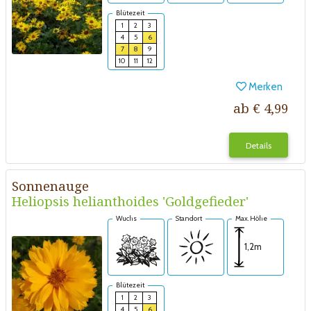
Blütezeit
1
2
3
4
5
6
7
8
9
10
11
12
Merken
ab € 4,99
Details
Sonnenauge
Heliopsis helianthoides 'Goldgefieder'
Wuchs
Standort
Max. Höhe
1,2m
Blütezeit
1
2
3
4
5
6