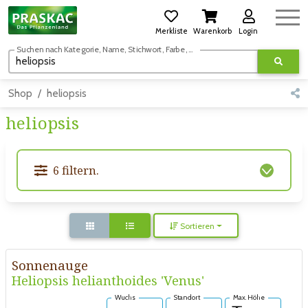
Merkliste
Warenkorb
Login
Suchen nach Kategorie, Name, Stichwort, Farbe, usw.
Shop
heliopsis
heliopsis
6 filtern.
Sortieren
Sonnenauge
Heliopsis helianthoides 'Venus'
Wuchs
Standort
Max. Höhe