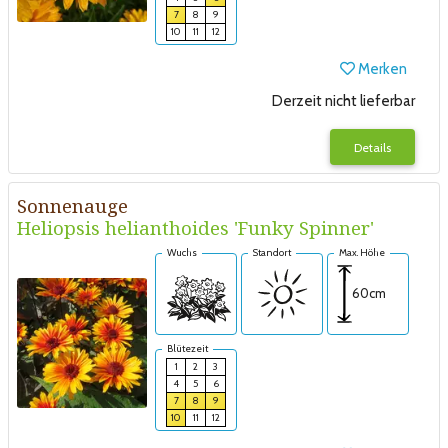
7
8
9
10
11
12
Merken
Derzeit nicht lieferbar
Details
Sonnenauge
Heliopsis helianthoides 'Funky Spinner'
Wuchs
Standort
Max. Höhe
60cm
Blütezeit
1
2
3
4
5
6
7
8
9
10
11
12