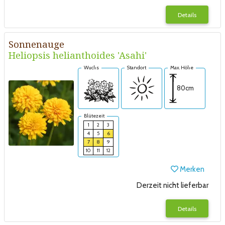
Details
Sonnenauge
Heliopsis helianthoides 'Asahi'
Wuchs
Standort
Max. Höhe
80cm
Blütezeit
1
2
3
4
5
6
7
8
9
10
11
12
Merken
Derzeit nicht lieferbar
Details