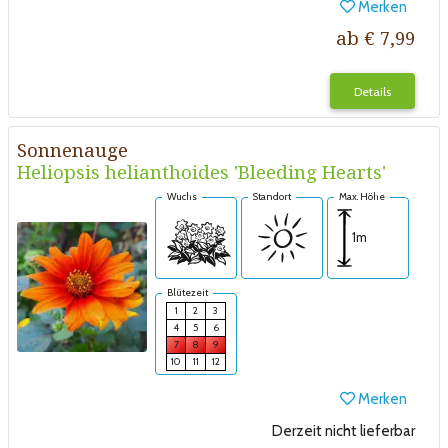
Merken
ab € 7,99
Details
Sonnenauge
Heliopsis helianthoides 'Bleeding Hearts'
Wuchs
Standort
Max. Höhe
1m
Blütezeit
1
2
3
4
5
6
7
8
9
10
11
12
Merken
Derzeit nicht lieferbar