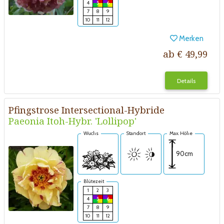
4
5
6
7
8
9
10
11
12
Merken
ab € 49,99
Details
Pfingstrose Intersectional-Hybride
Paeonia Itoh-Hybr. 'Lollipop'
Wuchs
Standort
Max. Höhe
90cm
Blütezeit
1
2
3
4
5
6
7
8
9
10
11
12