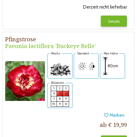
Derzeit nicht lieferbar
Details
Pfingstrose
Paeonia lactiflora 'Buckeye Belle'
Wuchs
Standort
Max. Höhe
80cm
Blütezeit
1
2
3
4
5
6
7
8
9
10
11
12
Merken
ab € 19,99