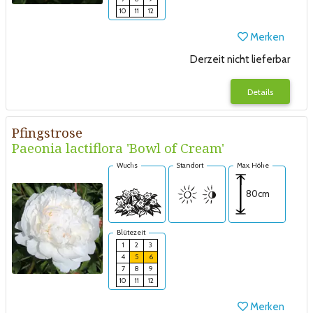
10
11
12
Merken
Derzeit nicht lieferbar
Details
Pfingstrose
Paeonia lactiflora 'Bowl of Cream'
Wuchs
Standort
Max. Höhe
80cm
Blütezeit
1
2
3
4
5
6
7
8
9
10
11
12
Merken