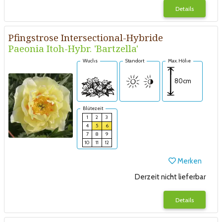
Details
Pfingstrose Intersectional-Hybride
Paeonia Itoh-Hybr. 'Bartzella'
Wuchs
Standort
Max. Höhe
80cm
Blütezeit
1
2
3
4
5
6
7
8
9
10
11
12
Merken
Derzeit nicht lieferbar
Details