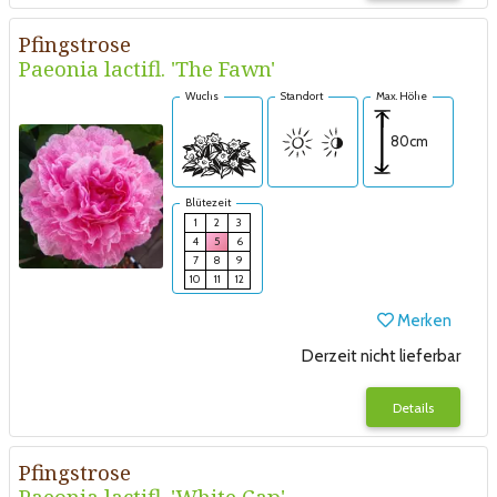
Pfingstrose
Paeonia lactifl. 'The Fawn'
Wuchs
Standort
Max. Höhe
80cm
Blütezeit
1
2
3
4
5
6
7
8
9
10
11
12
Merken
Derzeit nicht lieferbar
Details
Pfingstrose
Paeonia lactifl. 'White Cap'