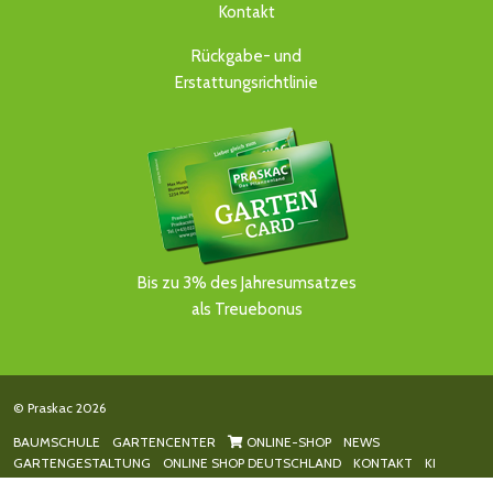
Kontakt
Rückgabe- und
Erstattungsrichtlinie
Bis zu 3% des Jahresumsatzes
als Treuebonus
© Praskac 2026
BAUMSCHULE
GARTENCENTER
ONLINE-SHOP
NEWS
GARTENGESTALTUNG
ONLINE SHOP DEUTSCHLAND
KONTAKT
KI