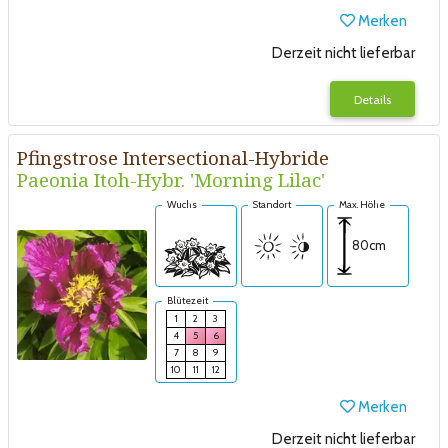
Merken
Derzeit nicht lieferbar
Details
Pfingstrose Intersectional-Hybride
Paeonia Itoh-Hybr. 'Morning Lilac'
Wuchs
Standort
Max. Höhe
80cm
Blütezeit
1
2
3
4
5
6
7
8
9
10
11
12
Merken
Derzeit nicht lieferbar