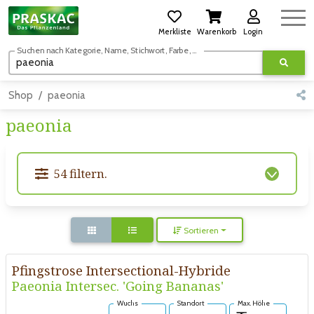
Merkliste
Warenkorb
Login
Suchen nach Kategorie, Name, Stichwort, Farbe, usw.
Shop
paeonia
paeonia
54 filtern.
Sortieren
Pfingstrose Intersectional-Hybride
Paeonia Intersec. 'Going Bananas'
Wuchs
Standort
Max. Höhe