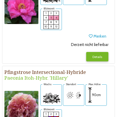
Blütezeit
1
2
3
4
5
6
7
8
9
10
11
12
Merken
Derzeit nicht lieferbar
Details
Pfingstrose Intersectional-Hybride
Paeonia Itoh-Hybr. 'Hillary'
Wuchs
Standort
Max. Höhe
90cm
Blütezeit
1
2
3