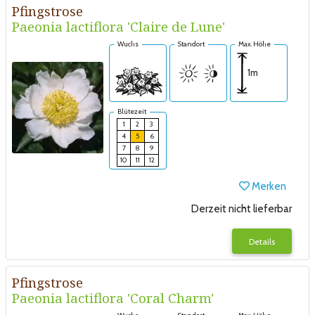
Pfingstrose
Paeonia lactiflora 'Claire de Lune'
Wuchs
Standort
Max. Höhe
1m
Blütezeit
1
2
3
4
5
6
7
8
9
10
11
12
Merken
Derzeit nicht lieferbar
Details
Pfingstrose
Paeonia lactiflora 'Coral Charm'