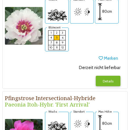
80cm
Blütezeit
1
2
3
4
5
6
7
8
9
10
11
12
Merken
Derzeit nicht lieferbar
Details
Pfingstrose Intersectional-Hybride
Paeonia Itoh-Hybr. 'First Arrival'
Wuchs
Standort
Max. Höhe
80cm