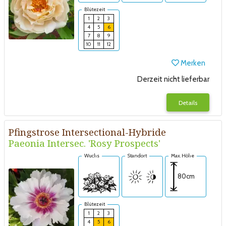
Blütezeit
1
2
3
4
5
6
7
8
9
10
11
12
Merken
Derzeit nicht lieferbar
Details
Pfingstrose Intersectional-Hybride
Paeonia Intersec. 'Rosy Prospects'
Wuchs
Standort
Max. Höhe
80cm
Blütezeit
1
2
3
4
5
6