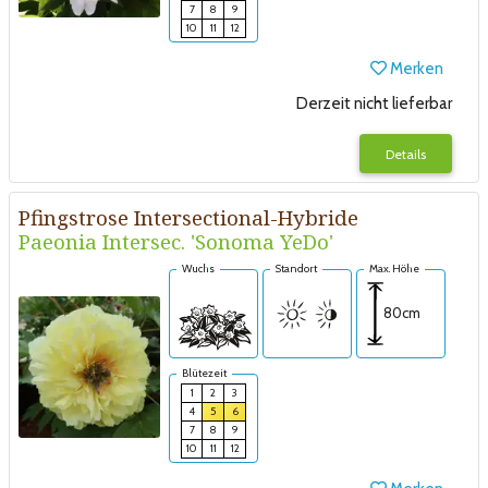
7
8
9
10
11
12
Merken
Derzeit nicht lieferbar
Details
Pfingstrose Intersectional-Hybride
Paeonia Intersec. 'Sonoma YeDo'
Wuchs
Standort
Max. Höhe
80cm
Blütezeit
1
2
3
4
5
6
7
8
9
10
11
12