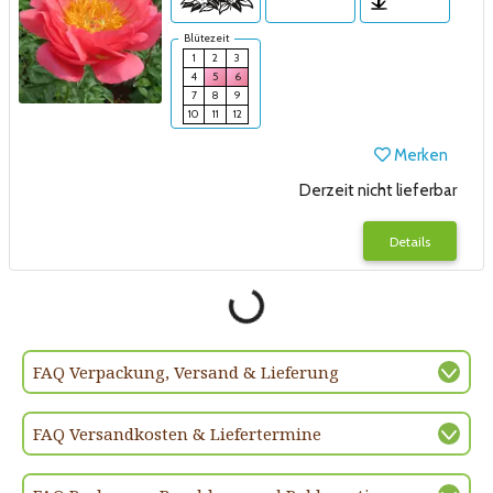
Blütezeit
1
2
3
4
5
6
7
8
9
10
11
12
Merken
Derzeit nicht lieferbar
Details
FAQ Verpackung, Versand & Lieferung
FAQ Versandkosten & Liefertermine