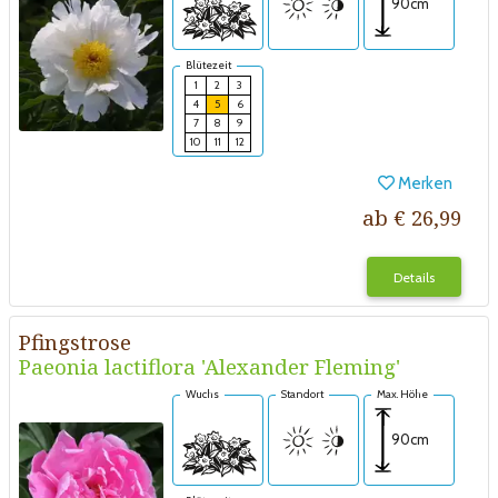
90cm
Blütezeit
1
2
3
4
5
6
7
8
9
10
11
12
Merken
ab € 26,99
Details
Pfingstrose
Paeonia lactiflora 'Alexander Fleming'
Wuchs
Standort
Max. Höhe
90cm