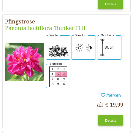
Details
Pfingstrose
Paeonia lactiflora 'Bunker Hill'
Wuchs
Standort
Max. Höhe
80cm
Blütezeit
1
2
3
4
5
6
7
8
9
10
11
12
Merken
ab € 19,99
Details