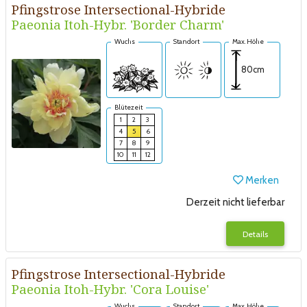
Pfingstrose Intersectional-Hybride
Paeonia Itoh-Hybr. 'Border Charm'
Wuchs
Standort
Max. Höhe
80cm
Blütezeit
1
2
3
4
5
6
7
8
9
10
11
12
Merken
Derzeit nicht lieferbar
Details
Pfingstrose Intersectional-Hybride
Paeonia Itoh-Hybr. 'Cora Louise'
Wuchs
Standort
Max. Höhe