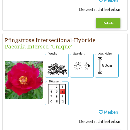
Merken
Derzeit nicht lieferbar
Details
Pfingstrose Intersectional-Hybride
Paeonia Intersec. 'Unique'
Wuchs
Standort
Max. Höhe
80cm
Blütezeit
1
2
3
4
5
6
7
8
9
10
11
12
Merken
Derzeit nicht lieferbar