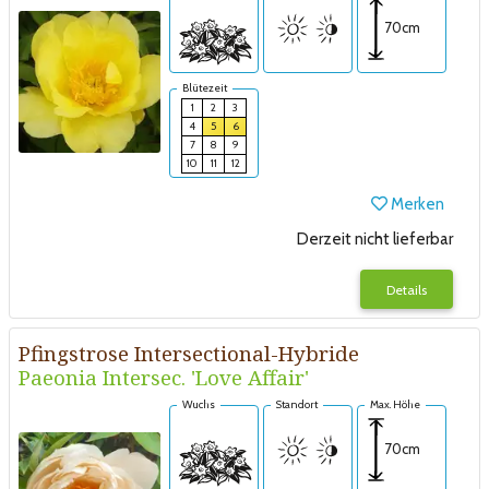
70cm
Blütezeit
1
2
3
4
5
6
7
8
9
10
11
12
Merken
Derzeit nicht lieferbar
Details
Pfingstrose Intersectional-Hybride
Paeonia Intersec. 'Love Affair'
Wuchs
Standort
Max. Höhe
70cm