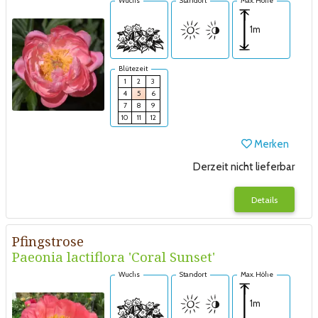
Wuchs
Standort
Max. Höhe
1m
Blütezeit
1
2
3
4
5
6
7
8
9
10
11
12
Merken
Derzeit nicht lieferbar
Details
Pfingstrose
Paeonia lactiflora 'Coral Sunset'
Wuchs
Standort
Max. Höhe
1m