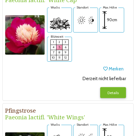
Wuchs
Standort
Max. Höhe
90cm
Blütezeit
1
2
3
4
5
6
7
8
9
10
11
12
Merken
Derzeit nicht lieferbar
Details
Pfingstrose
Paeonia lactifl. 'White Wings'
Wuchs
Standort
Max. Höhe