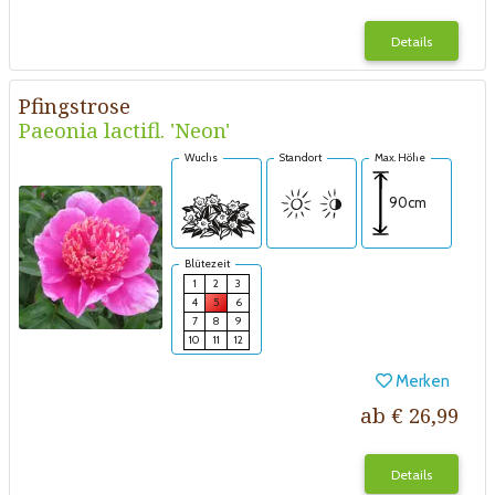
Details
Pfingstrose
Paeonia lactifl. 'Neon'
Wuchs
Standort
Max. Höhe
90cm
Blütezeit
1
2
3
4
5
6
7
8
9
10
11
12
Merken
ab € 26,99
Details