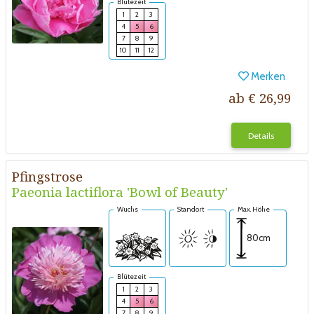
Blütezeit
1
2
3
4
5
6
7
8
9
10
11
12
Merken
ab € 26,99
Details
Pfingstrose
Paeonia lactiflora 'Bowl of Beauty'
Wuchs
Standort
Max. Höhe
80cm
Blütezeit
1
2
3
4
5
6
7
8
9